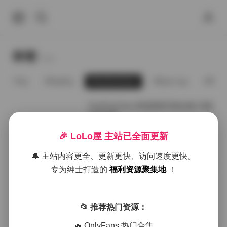
标签
Tags.
Puy Puy
PuyPuy
PuyPuyChan
Pyon Lay
Pyon
PuyPuyChan 持续更新写真合集 53套
94.82GB
🎉 LoLo屋 主站已全面更新
2026年4月20日
🔔 主站内容更全、更新更快、访问速度更快。
PuyPuyChan 写真资源打包下载 52套
专为绅士打造的
福利资源聚集地
！
92.39GB 持续更新
📂 推荐热门资源：
2026年4月17日
🔥 OnlyFans 热门合集