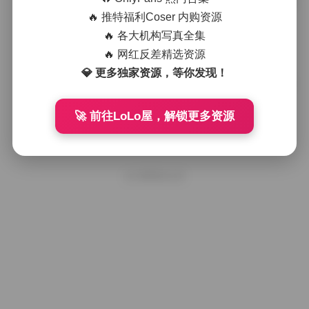
PuyPuyChan 写真合集 51套 89.71GB
持续更新 资源打包
🔥 推特福利Coser 内购资源
🔥 各大机构写真全集
🔥 网红反差精选资源
2026年4月16日
💎 更多独家资源，等你发现！
PuyPuyChan 写真资源打包下载 50套
88.52GB 持续更新
🚀 前往LoLo屋，解锁更多资源
2026年4月14日
好像就这么多