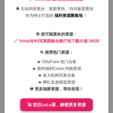
帷幕轻微起褶，仿佛在呼吸。她身着薄纱连衣裙，裙摆
在脚踝处轻轻拂过木质地板，细腻的纹理与皮肤的温度
🔔 主站内容更全、更新更快、访问速度更快。
形成微妙的对比。
专为绅士打造的
福利资源聚集地
！
转向户外的场景，镜头跟随她走进林间小径。斑驳的阳
光透过树叶洒落，形成自然的光斑，像是给她的肩头铺
上了一层金色的绸缎。她停在苔藓覆盖的石阶上，单手
🎯 您可能喜欢的资源：
轻触树干，另一只手垂在身侧，手指微微弯曲，带着一
🔗
Yeha(예하)写真图集合集打包下载41套 29GB
点懒散的倦意。此时的她不再是摆拍的模特，更像是那
片森林里不经意路过的访客，安静而真实。
📂 推荐热门资源：
🔥 OnlyFans 热门合集
每一套作品都有自己独特的色调基调。有的以冷蓝为
主，营造出清晨雾气未散的宁静；有的则用暖橙与深红
🔥 推特福利Coser 内购资源
交织，暗示黄昏时分的温柔。服装上的细节也经过了精
🔥 各大机构写真全集
心挑选：蕾丝的边缘、针织的纹理、甚至是鞋带的系
🔥 网红反差精选资源
法，都在不同的光线下呈现出层次感。我在后期调色
💎 更多独家资源，等你发现！
时，常常会把注意力放在她眼神的微变——那一瞬的迷
离或是一抹淡笑，往往决定了整张照片的情感基调。
跳转原帖:
Yeha(예하)写真图集合集打包下载41套 29GB
🚀 前往LoLo屋，解锁更多资源
因为素材量较大，整个图集共收录了41套，总容量约为2