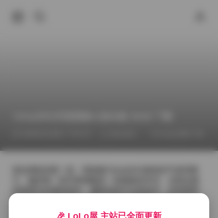
Yeha(예하)写真图集41套合集 29GB 下载
2026年6月28日 下午6:37
推特福利
Cosplay图集下载
拿起相机的那一刻，我就被Yeha(예하)独有的气质所吸
引。她的每一组写真都像是一段静默的对话，光线在她
的发梢与衣摆间游走，捕捉到的不仅是姿态，还有那种
若有若无的柔韧感。在第一套室内系列里，柔光箱从左
上角倾泻而下，把她的侧脸勾勒出淡淡的轮廓，背后的
🎉 LoLo屋 主站已全面更新