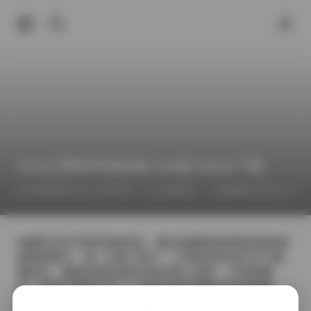
ROSI口罩系列写真合集 5199套 505GB 下载
2026年6月13日 上午5:22
街拍精选
jk制服白丝袜小仙女
拍摄ROS​I口罩系列的时候，我总是被那种若隐若现的神
秘感所吸引。每一次快门落下，口罩的布料在灯光下微
微起伏，像是轻柔的波纹在静水面上荡开。不同的颜
色、材质与剪裁让同一个道具呈现出截然不同的情绪
——有的柔软如棉，带着温暖的居家感；有的光泽感