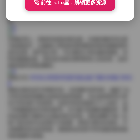
夜晚的锐利感；柔和的针织衫搭配花纹布艺口罩，又能
🚀 前往LoLo屋，解锁更多资源
带出一种温暖的居家慵懒。每一次搭配都是一次尝试，
力求在保持主题统一的同时，给观众带来新鲜的视觉体
验。
后期处理上，我保持色彩的真实感，仅做轻微的对比度
与锐度提升，以确保口罩的纹理和模特的肤色都能得到
真实还原。细节放大时，可以看到口罩边缘的缝线、布
料的微微起皱，甚至是光线在透明材质上的折射，这些
都是我所珍惜的瞬间。
获取方式:
ROSI口罩系列写真写真合集下载5199套 505G
B
整套合集包含5199套作品，总容量约505GB，涵盖了从
日常街拍到高概念创意的各种场景。无论是想研究口罩
在不同光线下的表现，还是寻找灵感进行个人创作，这
个库都能提供丰富的参考。作为参与拍摄的摄影师，看
到这些图片最终以合集的形式呈现，我也感慨于每一次
快门背后所付出的努力与热爱。希望大家在欣赏时，不
仅能看到外在的美感，更能体会到其中所传递的那份独
特的氛围与情感。