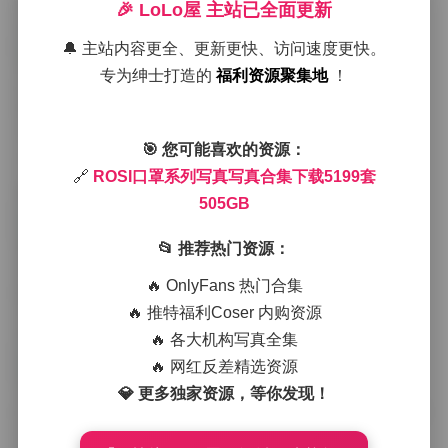
强，仿佛未来都市的赛博风格；还有的带有蕾丝拼接，
🎉 LoLo屋 主站已全面更新
透出一种低调的性感。
🔔 主站内容更全、更新更快、访问速度更快。
在布光方面，我倾向于使用柔和的箱形软光，这样可以
专为绅士打造的
福利资源聚集地
！
让口罩的细节更加层次分明，同时保持皮肤的自然光
泽。背景则常选用纯色或极简的几何布置，避免喧宾夺
主，让观众的目光自然聚焦在模特的面部与口罩的互动
🎯 您可能喜欢的资源：
上。有时候我也会加入一些轻微的烟雾或光斑，营造出
一种梦幻的氛围，仿佛人物正在某个未知的空间中徘
🔗
ROSI口罩系列写真写真合集下载5199套
徊。
505GB
📂 推荐热门资源：
模特的表情也是这套系列的关键。有的镜头里她们轻轻
抿嘴，眼神略带疑惑，仿佛在思考口罩背后的故事；有
🔥 OnlyFans 热门合集
的则是微笑中带着一丝俏皮，嘴角的弧度与口罩的线条
🔥 推特福利Coser 内购资源
形成呼应。这样的细腻捕捉让整套作品不仅仅是服装的
展示，更是一种情绪的传递。
🔥 各大机构写真全集
🔥 网红反差精选资源
至于穿搭，我会根据口罩的风格进行整体搭配。简约的
💎 更多独家资源，等你发现！
白色T恤配上透明塑料口罩，显得干净利落；深色的皮质
外套则与金属链条装饰的口罩形成强烈对比，突出都市