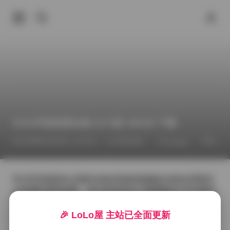
ROSI写真套图合集 5274套 390GB 下载
2026年6月13日 上午5:12
推特福利
ROSI
Cosplay
ROSI写真素来以清新自然的风格和细腻的光影处理受到
众多爱好者的追捧，这次发布的5274套图集合计约390G
B，涵盖了从校园甜美到都市潮流的多种主题。每一套图
片都经过精心挑选，模特的姿态与服饰搭配都呈现出不
🎉 LoLo屋 主站已全面更新
同的氛围，有的在柔和的早晨光线中漫步于樱花树下，