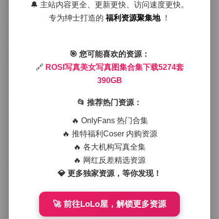
有的则在霓虹交错的夜城街头捕捉到动感的瞬间。
🔔 主站内容更全、更新更快、访问速度更快。
专为绅士打造的
福利资源聚集地
！
从整体观感来看，这些作品不只是简单的美女写真，更
像是一系列微型故事。镜头往往会在模特的侧脸与背景
之间来回切换，利用浅景深把人物与环境分离又不失联
系。比如在一组以复古咖啡馆为背景的写真里，模特身
🎯 您可能喜欢的资源：
着淡黄色连衣裙，手持陶瓷杯，光线从窗户斜射进来，
🔗
ROSI写真美女写真图集合集下载5274套
形成温暖的金色光斑，整张图片透出一种悠闲且略带怀
390GB
旧的情绪。而在另一组以工厂仓库为场景的系列中，金
属质感的地面与模特的皮质短裙形成强烈对比，冷硬的
📂 推荐热门资源：
工业风与柔软的服装相互碰撞，产生出一种别样的力量
感。
🔥 OnlyFans 热门合集
🔥 推特福利Coser 内购资源
穿搭方面，ROSI写真一直注重细节，从配饰的选择到鞋
🔥 各大机构写真全集
子的款式都能看到用心。有的套图中，模特会佩戴细链
🔥 网红反差精选资源
条项链或小巧的耳钉，点亮整体造型；有的则选择宽松
💎 更多独家资源，等你发现！
的针织衫搭配高腰牛仔裤，展现出休闲又不失利落的气
质。这些搭配不仅服务于主题，也让每一张图片都有可
供细细品味的层次。
🚀 前往LoLo屋，解锁更多资源