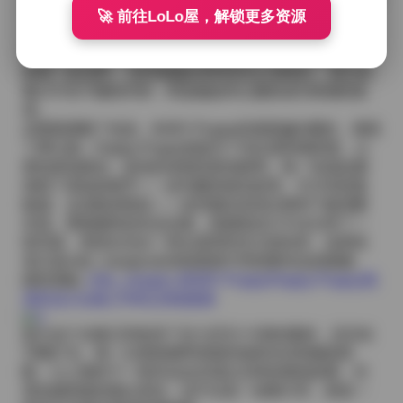
手中的毛绒玩具，嘴角带着淡淡的笑意，仿佛在讲述一
🚀 前往LoLo屋，解锁更多资源
个只有她自己知道的秘密；而Happy-Puppy则是她时不
时地回头眨眼，眉眼之间带着挑衅的光芒，仿佛在说“来
跟我一起玩吧”。这些细微的表情变化让我明白，真正的
魅力不在于服装本身，而是她如何让服装成为情感的延
伸。
后期我调整了色温，BABY-Puppy的画面偏向暖粉，增强
了梦幻感；Happy-Puppy则提升了对比度和饱和度，让
黄色更加跳动，蓝色的涂鸦也更加鲜明。每一张成品都
保留了原始的细节——皮毛般的绒毛纹理、牛仔布的粗
糙感、运动鞋的鞋纹——这些都在高清分辨率下被清晰
呈现。看着最终的作品合集，我感觉自己不仅记录了一
组写真，更是在见证一种从柔和到活力的转变，这种转
变正是nide_xiaogou在持续更新中所想要传达的能量。
跳转原帖:
nide_xiaogou (BABY-Puppy/Happy-Puppy)高
清作品大合集 [749G] 持续更新
如今这个合集已经收录了近七百五十GB的素材，且仍在
不断扩充。每一次更新都带来新的场景尝试和服装搭
配，让人期待下一组作品会呈现出怎样的视觉故事。对
喜欢她风格的观众来说，这不仅是一份图片库，更是一