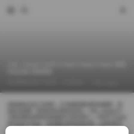
nide_xiaogou BABY-Puppy Happy-Puppy 高清
作品合集 持续更新
2026年6月20日 下午4:49
抖音反差
nide_xiaogou
Pu
拿着相机走进工作室时，灯光刚刚调到柔和的暖黄，柔
箱的光线像一层薄纱落在模特的肩头。nide_xiaogou今
天要拍摄的是两套风格截然不同的系列——BABY-Puppy
和Happy-Puppy，前者偏向柔软的童话感，后者则带点
活泼的街头气息。我先给她铺上厚厚的白色绒毯，脚步