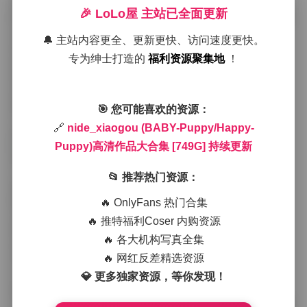
轻轻的声音在空旷的房间里回荡，像是踩在云朵上。
🎉 LoLo屋 主站已全面更新
BABY-Puppy的造型是一件淡粉色的针织连衣裙，裙摆带
有细致的蕾丝拼接，裙尾随意地垂在地面上，像是刚从
🔔 主站内容更全、更新更快、访问速度更快。
梦里醒来的小动物。模特的发型被梳成低马尾，几缕发
专为绅士打造的
福利资源聚集地
！
丝自然地搭在耳侧，佩戴着一只小巧的银色骨头吊坠，
整个人透出一种安静的好奇心。我让她侧身靠在一堆叠
满毛绒玩具的架子上，光线从左侧斜射，把她的侧脸勾
勒出柔和的阴影，眼神里透出一点懵懂的期待。快门按
🎯 您可能喜欢的资源：
下的瞬间，我觉得自己捕捉到了一种纯真与温柔的交
🔗
nide_xiaogou (BABY-Puppy/Happy-
织，画面里的每一缕光都像是为她量身定制的。
Puppy)高清作品大合集 [749G] 持续更新
切换到Happy-Puppy时，氛围瞬间变得明快起来。她换
上了一件亮黄色的短款卫衣，胸前印有卡通小狗的图
📂 推荐热门资源：
案，下身搭配的是破洞牛仔短裤和一双白色厚底运动
🔥 OnlyFans 热门合集
鞋。头发被随意地扎成两个小辫子，辫尾系上彩色的橡
皮筋，显得俏皮又不失利落。我让她在一面涂满涂鸦的
🔥 推特福利Coser 内购资源
墙前跳跃，墙上的涂鸦色彩斑斓，喷漆的线条与她的服
🔥 各大机构写真全集
装形成呼应。此时我使用了较快的快门速度，冻住她腾
🔥 网红反差精选资源
空的瞬间，衣角和鞋带在空中划出轻微的轨迹，整张照
片充满了奔跑的节奏感和青春的冲动。
💎 更多独家资源，等你发现！
整个拍摄过程中，我一直在观察她如何通过小动作传达
不同的情绪。BABY-Puppy系列里，她更多地是低头凝视