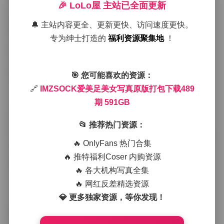
地面进行一场无声的对话。
🎉 LoLo屋 主站已全面更新
🔔 主站内容更全、更新更快、访问速度更快。
拍摄现场往往布置得很简约，单色的背布或是淡雅的木
专为绅士打造的
福利资源聚集地
！
质地板，这样可以把所有注意力集中在脚部的细节上。
灯光方面我喜欢使用大面积的柔光箱配合一点点的侧
光，这样既能保持皮肤的润泽感，又能在脚弓和脚趾之
间产生微妙的阴影层次，使得整体画面既不显得平板，
🎯 您可能喜欢的资源：
又没有过于硬朗的对比。有时候会加入一点点的道具
🔗
IMZSOCK爱美足美女写真原版打包下载489
——比如一双透明的高跟鞋或是一条轻盈的丝带，它们
期 591GB
不仅是装饰，更是引导视线的线条，让观者的目光自然
地从脚踝流向脚尖。
📂 推荐热门资源：
访问本期内容:
IMZSOCK爱美足美女写真原版打包下载4
🔥 OnlyFans 热门合集
89期 591GB
🔥 推特福利Coser 内购资源
模特的气质在这些作品里起到了关键作用。她们通常保
🔥 各大机构写真全集
持着一种放松而自信的姿态，脚尖轻点或是微微内扣，
🔥 网红反差精选资源
这种自然的动作让画面充满生活感。我不太喜欢过度指
导姿势，更倾向于让她们在熟悉的音乐中自由移动，捕
💎 更多独家资源，等你发现！
捉那些瞬间的灵感。于是你会看到有的脚趾微微蜷起，
带着一点俏皮；有的则是脚背平展，呈现出一种优雅的