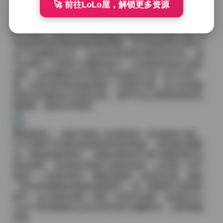
伸展感。每一种细微的变化都在讲述不同的情绪故事。
🚀 前往LoLo屋，解锁更多资源
至于穿搭，IMZSOCK的风倾向于简约却不失设计感。常
见的是纯色的棉袜或是薄纱网袜，它们的材质在光线下
会产生微微的光泽，与皮肤的质感形成柔和的对比。偶
尔会看到一些带有小图案的袜子，比如细碎的波点或是
条纹，这些图案在特写镜头里会被放大成一种几何美
感，为原本柔和的画面增添一点视觉节奏。鞋子的选择
则更多是露趾款式或是凉鞋，这样可以让脚部的线条完
整暴露，避免任何遮挡。
整体观感上，这套写真给人的感觉是一种安静的力量。
它不依赖于夸张的表情或是复杂的场景，而是通过脚部
这一常被忽视的部位，传递出模特的气质与摄影师对光
影的把握。当你把这些图片连续浏览时，会发现一种节
奏感——光线的变化、脚部的微调、材质的反射，像是
一段无声的舞蹈在眼前缓缓展开。每一期都有它独特的
细节，但又都保持着一种统一的美学基调，这就是为什
么这个系列能够在众多足部写真中脱颖而出，值得细细
品味。