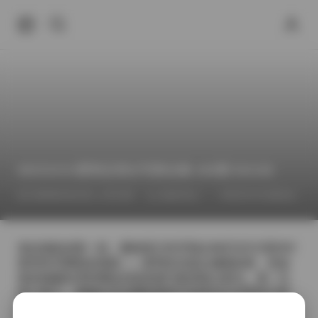
IMZSOCK爱美足美女写真合集 489期 591GB
2026年6月21日 上午6:46
福利作品
IMZSOCK爱美足
拿起相机的那一刻，脑海里已经浮现出IMZSOCK系列中
那些特写脚部的画面——柔和的光线从侧面斜射，把皮
肤的细腻纹理和脚趾的线条都勾勒得格分鲜活。每一次
快门按下，我都在尝试捕捉那种不刻意却又自带张力的
氛围，模特的脚踝在柔软的地毯上轻轻点触，仿佛在与