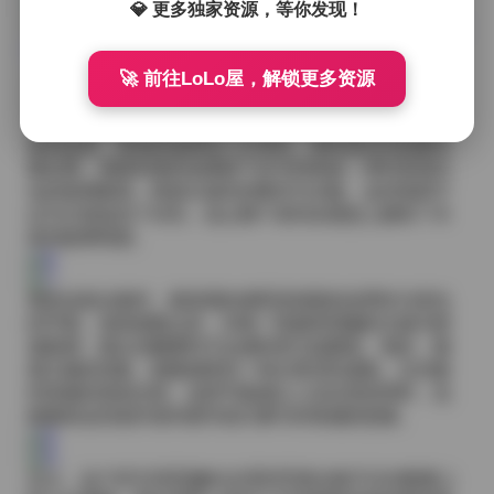
💎 更多独家资源，等你发现！
原文链接:
[终极合集] IESS异思趣向全系列写真打包：32
85套/270GB 高清原图下载
从摄影师的角度来看，光线的运用尤为值得称道。无论
🚀 前往LoLo屋，解锁更多资源
是柔和的散射光还是强硬的逆光，都被精准地捕捉在胶
片或传感器上，使得皮肤的质感与布料的纹理都能得到
真实还原。背景的选择也十分考究，有时是旧式的教学
楼走廊，墙面剥落的油漆留下岁月的痕迹；有时是现代
化的玻璃幕墙，映射出城市的繁华与冷峻。这些场景不
仅为主角提供了衬托，也让整个系列在视觉上拥有了丰
富的叙事维度。
观赏这套合集时，最直观的感受是画面的连贯性与变化
的平衡。虽然套数众多，但每一组都有明确的主题与情
感基调，观众在翻看时不会感到突兀或重复。相反，随
着主题的切换，能够感受到一种从青涩到成熟、从内敛
到张扬的渐进过程。这种节奏感让人在欣赏的同时，也
能够体会到创作者对细节的打磨与对情感的把握。
总之，这个IESS异思趣向全系列写真合集不仅在数量上