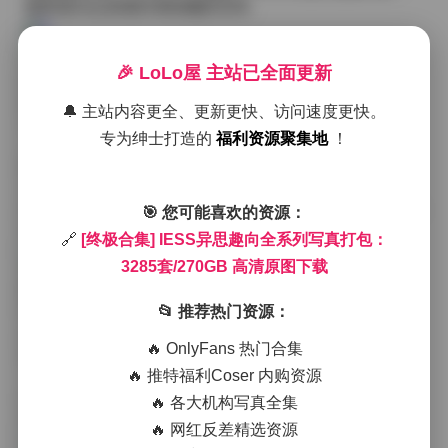
因而成为众多爱好者收藏的宝库。
在这些作品中，可以看到模特在不同场景下的自然流
🎉 LoLo屋 主站已全面更新
露。早晨的教室里，阳光透过百叶窗洒在木质课桌上，
模特身着淡蓝色衬衫与白色短裙，手中随意翻着一本旧
🔔 主站内容更全、更新更快、访问速度更快。
书，眼神略带疑惑却又透着安静的专注。这样的画面让
专为绅士打造的
福利资源聚集地
！
人仿佛听到纸页翻动的轻响，感受到时间在这一刻被拉
慢。而在另一组夜景写真中，霓虹灯的光束在湿润的街
道上折射出斑斓的色彩，模特穿着深色皮质外套，内搭
简约的白色T恤，姿态靠在雨后的路灯旁，水珠在肩头滑
🎯 您可能喜欢的资源：
落，带来一丝凛冽却不失柔美的氛围。
🔗
[终极合集] IESS异思趣向全系列写真打包：
3285套/270GB 高清原图下载
服装上的搭配也颇具匠心。有时是复古的格子西装外套
配高腰阔腿裤，利落的线条与柔和的卷发形成对比；有
📂 推荐热门资源：
时则是轻盈的雪纺连衣裙，随风轻摆，裙摆与地面的湿
痕相互映衬，营造出梦幻的层次感。配饰方面，细腻的
🔥 OnlyFans 热门合集
银色项链或是简约的皮质手表，都在不喧宾夺主的情况
🔥 推特福利Coser 内购资源
下提升了整体的质感。每一次换装，都像是一次对角色
内心的微调，让观众能够从服装的细节里读取不同的情
🔥 各大机构写真全集
绪波动。
🔥 网红反差精选资源