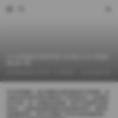
IESS异思趣向全系列写真 3285套/270GB 高清原
图合集下载
2026年6月26日 下午6:59
丝模摄影
Cosplay图集下载
IESS异思趣向一直以细腻的光影和独特的气质著称，这
次推出的全系列写真合集收录了3285套作品，总容量达
到270GB，每一张都是高清原图，细节可见肌理与色彩
的层次。从最初的校园清新到后来的都市复古，再到后
来的极简黑白，系列几乎覆盖了所有主流的拍摄风格，