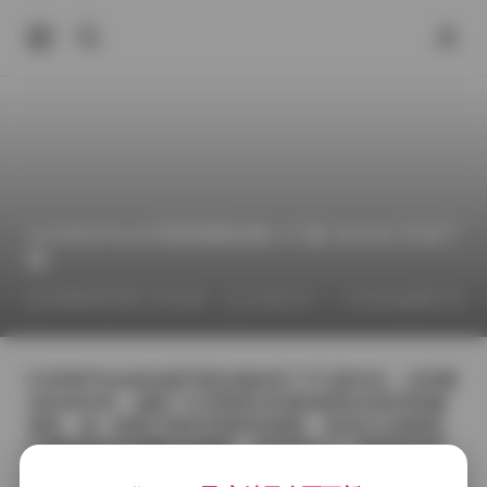
DJAWAPhoto写真资源合集 371套 483GB 打包下
载
2026年6月24日 下午6:46
Cosplay图集下载
COSPLAY
DJAWAPhoto的这套写真合集收录了371套作品，总容量
达到483GB，涵盖了从清晨柔光到夜城霓虹的多种拍摄
场景。每一套图片都有其独特的氛围，有的在古典庭院
中捕捉模特轻裙飘动的瞬间，有的则在工厂废墟里利用
金属质感与光影交织出硬朗的美感。