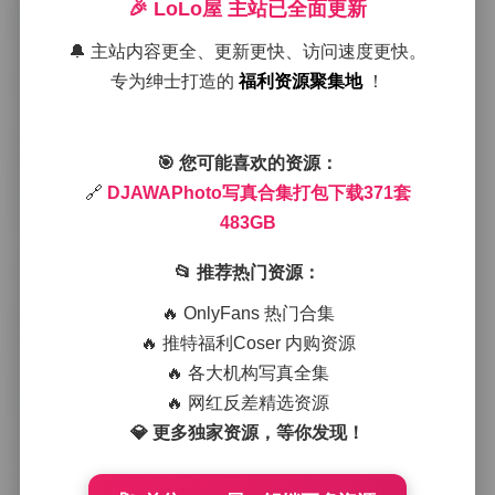
🎉 LoLo屋 主站已全面更新
在室外拍摄中，DJAWAPhoto常选取自然光线作为主光
🔔 主站内容更全、更新更快、访问速度更快。
源，清晨的薄雾或黄昏的余晖都被巧妙地利用来塑造柔
专为绅士打造的
福利资源聚集地
！
和的层次感。模特在这些环境里往往身着简约的亚麻连
衣裙或是带有民族刺绣的上衣，裸露的肌肤与周围的绿
植或石板路形成鲜明的对比，使画面既有温度又不失克
制。
🎯 您可能喜欢的资源：
🔗
DJAWAPhoto写真合集打包下载371套
483GB
室内作品则更注重灯光的精准控制，柔箱与反光板的配
合让皮肤呈现出细腻的光泽，背景往往采用纯色或低饱
和度的布料，以免抢夺主体的注意力。此时模特的穿搭
📂 推荐热门资源：
倾向于结构感强的单品，比如剪裁利落的西装外套、高
🔥 OnlyFans 热门合集
腰阔腿裤或是带有金属扣的皮质短裙，这些元素在光影
的作用下产生出微妙的立体感，观者能够明显感受到服
🔥 推特福利Coser 内购资源
装的质感与模特姿态之间的互动。
🔥 各大机构写真全集
🔥 网红反差精选资源
从气质上看，DJAWAPhoto旗下的模特展现出多样的风
💎 更多独家资源，等你发现！
格切换能力。有的作品中她们带着略带忧郁的眼神，静
坐于旧式木椅上，手指轻触茶杯的边缘，整幅图透出一