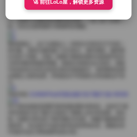
种淡淡的故事感；有的则在街头巷尾快步走动，笑容灿
🚀 前往LoLo屋，解锁更多资源
烂，动作中带着不羁的活力，仿佛把城市的脉搏直接带
入画面。这种情感的转换不仅依赖于模特自身的表现
力，也离不开摄影师对瞬间的把握——快门按下的那一
刻，往往正是情感官与情绪同步捕捉。
整体观感上，这个合集给人一种层次丰富却又不失统一
的印象。虽然主题跨越了文艺复古、都市潮流、极简黑
白等多个风格，但每一套图片都保持着对光影细节的关
注和对模特情绪的尊重。观者在浏览时会注意到，画面
中的色块往往经过有意识的压缩或提升，使得整体色调
在视觉上保持连贯，即便是在不同场景之间切换也不突
兀。
内容详情:
DJAWAPhoto写真合集打包下载371套 483GB
对于喜欢收集高质量写真资源的爱好者来说，这份371套
483GB的打包下载不仅提供了数量上的丰富选择，更在
每一张图片里呈现了制作团队对光线、构建与服饰的深
度思考。无论是作为创作参考还是单纯欣赏，都能在其
中找到与自己审味相呼应的片段。