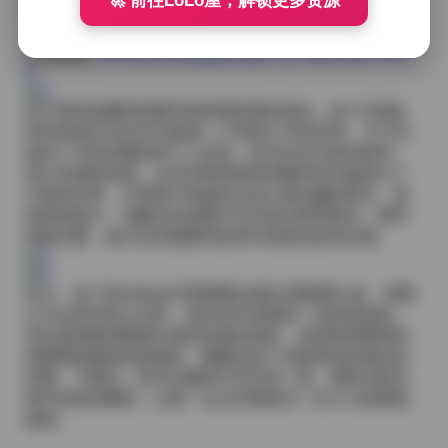
🚀 前往LoLo屋，解锁更多资源
中的轻微飘动，还是衣物褶皱处光线的细腻过渡，都能
让人感受到创作者的用心。
本期链接:
Bimilstory写真图集合集打包下载326套 850G
B
对于喜欢收藏高质量写真资源的朋友来说，这个326套、
850GB的打包文件无疑是一个值得入手的宝库。它不仅
提供了丰富的素材供个人欣赏，也可以作为创作参考、
设计灵感的来源。文件内部按照时间顺序或主题进行了
大致的分类，方便用户快速定位自己感兴趣的部分。虽
然体积较大，但解压后的图片均为高分辨率格式，细节
保留完整，放大后仍能看到纹理与色彩的真实呈现。
总之，这个Bimilstory写真图集合集以其数量之多、容量
之大以及内容之丰富，成为近年来难得一见的资源包。
无论是想要回顾博主成长轨迹的老粉，还是希望获取高
质量视觉素材的新朋友，都能在这个合集里找到满足的
答案。下载后，您可以随时打开任意一套，感受光影交
错中的美好瞬间，让每一次点开都成为一次小小的视觉
旅程。