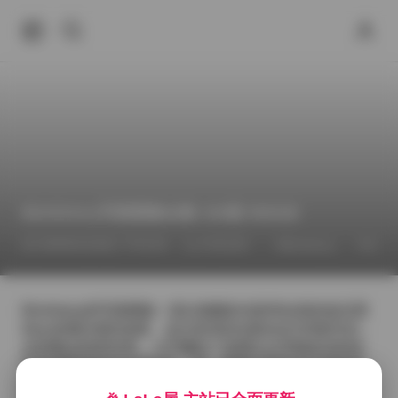
Bimilstory写真图集合集 326套 850GB
2026年6月26日 下午6:44
抖音反差
古韵
Bimilstory
Bimilstory的写真图集一直以细腻的光影和自然的姿态受
到众多爱好者的追捧。这次发布的合集包含326套作品，
总容量达到850GB，几乎囊括了该博主从早期尝试到近
年来成熟风格的全部创作。每一套图片都有自己独特的
拍摄场景，有的在清晨的薄雾中漫步于林间小径，光线