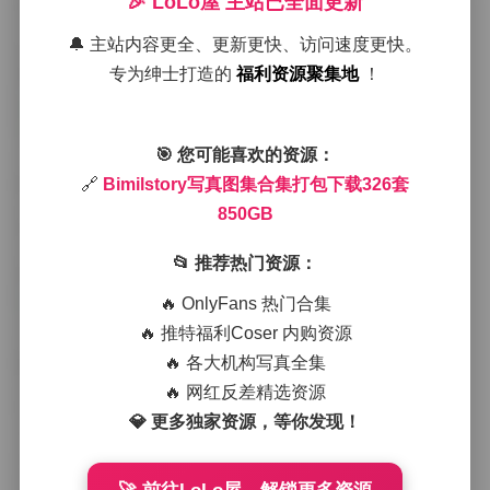
🎉 LoLo屋 主站已全面更新
透过树叶洒下斑驳的金色；有的则选择在城市的老巷子
里，砖墙与铁栏杆形成对比，模特的服饰与环境产生微
🔔 主站内容更全、更新更快、访问速度更快。
妙的对话。这样的场景选择不仅展现了摄影师对光影的
专为绅士打造的
福利资源聚集地
！
敏感捕捉，也让观众感受到不同地域的氛围与情绪。
在服装搭配上，Bimilstory倾向于将简约的基础款与有设
🎯 您可能喜欢的资源：
计感的单品混搭。有时是一件纯白的棉麻衬衫配上高腰
阔腿裤，脚踩一双复古帆布鞋，整体呈现出清爽利落的
🔗
Bimilstory写真图集合集打包下载326套
感觉；有时则会选择亮色的丝绸连衣裙，外披轻薄的针
850GB
织开衫，脚下是细带凉鞋，色彩的碰撞让画面更具层次
感。这些搭配不仅凸显了模特的身材线条，也传达出一
📂 推荐热门资源：
种随意却不失品位的生活态度。
🔥 OnlyFans 热门合集
从整体观感来看，这个合集给人一种连贯而又丰富的视
🔥 推特福利Coser 内购资源
觉体验。早期的作品多以柔和的自然光为主，色调偏向
🔥 各大机构写真全集
暖黄与淡粉，给人一种温暖的怀旧感；随着时间推移，
后期的图片开始尝试更高对比度的光影处理，冷色调与
🔥 网红反差精选资源
强光交织，呈现出更为锐利的现代感。这种风格的演变
💎 更多独家资源，等你发现！
并不是刻意的追随潮流，而是博主在不断实验中找到适
合自己的表达方式。每套图片之间虽然有风格上的变
化，但始终保持着对细节的关注——无论是发丝在微风