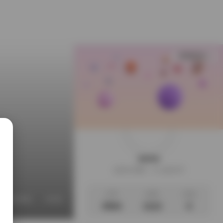
查看更多
weme
这家伙很懒，什么都没写
文章
标签
说说
丝袜的诱惑
丝袜美腿诱惑
古韵古风图
合集打包下载
3564
1112
0