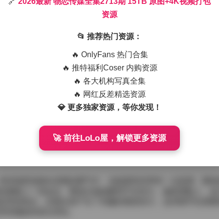
🔗
2026最新 物恋传媒全集2713期 15TB 原图+4K视频打包
资源
觉就是震撼——15TB的容量里装满了近期拍摄的原始画面和4K
写真的摄影师，我对光线的把握和色彩的调度有自己的一套习惯
少功夫。
📂 推荐热门资源：
🔥 OnlyFans 热门合集
5TB 原图+4K视频打包资源
🔥 推特福利Coser 内购资源
件命名清晰，便于快速定位。每一套写真都有对应的RAW文件
🔥 各大机构写真全集
我挑选了一组以城市夜景为背景的系列，灯光与模特的轮廓相互
🔥 网红反差精选资源
些细节在压缩后的JPEG里往往会被丢失，而在原始文件中则得
💎 更多独家资源，等你发现！
我在回放时特别注意了运动轨迹的连贯性，模特在风中飘动的裙
材，色彩空间接近Rec.2020，动态范围宽广，暗部保留了丰
🚀 前往LoLo屋，解锁更多资源
更大的弹性，无论是想要冷色调的都市感，还是暖色调的梦幻氛
有些场景选择在清晨的雾气中，光线柔和且带有一点蓝调，模特
轮廓镀上一层金边，整体呂感温暖而不失张力。服装搭配上，设
皮革的组合，在镜头前产生了有趣的视觉张力。这些细节在原图
而有微妙的层次变化。