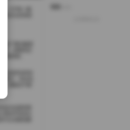
说说
Notes.
视频，几乎每一帧
，而这次的资源
好像就这么多
，保留了曝光幅度
交织，原图里还
以完整保留。
摆、光线变化时的
富的层次，高光也
围，都能在不牺
的姿态也显得更
计师似乎特别注
里可以清楚地看