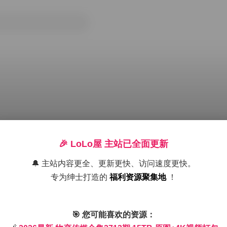
🎉 LoLo屋 主站已全面更新
🔔 主站内容更全、更新更快、访问速度更快。
专为绅士打造的
福利资源聚集地
！
4K视频打包
Cosplay图集下载
Cosplay套图下载
jk制服白丝袜小仙女
🎯 您可能喜欢的资源：