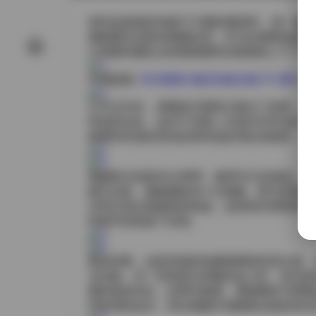
拿到这套物恋传媒2713期的素材时，第一感
都能看到光影的细腻处理。作为长期跟拍这类
让我看到团队在前期构图和后期调色上下了不
本期链接:
2026最新 物恋传媒全集2713期 1
打开文件夹，原图按日期和主题分门别类，文
和色彩信息，这对于后期二次创作非常友好。
能看到街道的湿润反射和远处霓虹的散射，这
视频部分则是4K分辨率，帧率均匀且稳定。
瞳孔反射，都被捕捉得十分细腻。因为是原始素
没有出现过度裁剪的痕迹。这使得在调色时有
牲细节的前提下实现。
整体来看，这套资源的拍摄氛围很有层次感。
为内敛；另一些则是在傍晚的金小时，逆光把
重材质的对比，丝绸与粗呢、透视网纱与厚重
到纹理的起伏，而在视频中则随着光线的变化