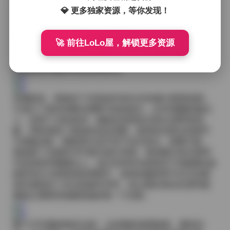
的小巧刺绣在近距离拍摄下成为视觉的焦点。我使用了
💎 更多独家资源，等你发现！
柔光箱配合反光板，将光线均匀地洒在她的面部，避免
硬朗的直射光产生强烈高光，而是让光线在皮肤上自然
过渡，呈现出如同牛奶般柔滑的质感。此时的镜头拉远
🚀 前往LoLo屋，解锁更多资源
到全身，捕捉她在空间中的姿态线条，腰部的轻微扭曲
与腿部的伸展形成一种流畅的动感，仿佛静止的画面中
也能感受到她即将迈出的步伐。
后期阶段，我保持了对原始RAW文件的最大限度保留，
只进行了基本的曝光调整与色彩校正。在4K视频的输出
上，采用了10bit色深，确保在渐变处没有出现带条现
象，同时保留了原始的动态范围，使得高光部分的细节
不易被压暗，阴影部分也不至于丢失层次。原图方面，
我选择了无损的TIFF格式进行存档，每张图片的分辨率
均达到6000像素以上，放大到300%的情况下仍能看到皮
肤的毛孔与布料的纹理细节。这样的素材库不仅为后期
创作者提供了充分的操作空间，也让爱好者在欣赏时能
够真正感受到拍摄现场的每一寸光影。
整个2703期的制作过程，从前期的场景勘查、模特试