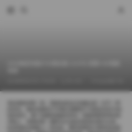
2026物恋传媒2703期全集 14.6TB 原图+4K视频
资源
2026年6月17日 下午8:55
秀人专区
Cosplay图集下载
拿起相机的那一刻，我就知道这次拍摄会是一次不一样
的尝试。物恋传媒的2703期主题聚焦于光影的交织与色
彩的层次，整个拍摄现场被安排在一座被薄雾笼罩的海
岸线上，清晨的第一缕阳光从远处的悬崖后探出头来，
给湿润的沙砾镀上一层淡金。模特身着设计师特别定制