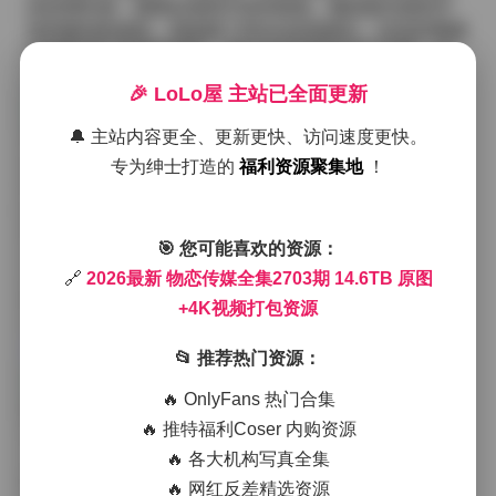
的丝绸长裙，裙摆在海风中轻轻摇曳，像是被无形的手
轻轻拨动的波纹。我选择了85mm定焦镜头，拉近距离捕
捉她眼神中的细腻情绪，同时保留背景的虚化海景，使
主体与环境形成自然的层次感。
🎉 LoLo屋 主站已全面更新
🔔 主站内容更全、更新更快、访问速度更快。
拍摄过程中，灯光师没有使用过多的补光，而是依靠自
然光的变化来塑造立体感。当太阳升至一定角度时，光
专为绅士打造的
福利资源聚集地
！
线从侧面斜射，把模特的侧脸刻画出柔和的阴影，裙子
的丝绸质感在光线下呈现出微微的珠光，这种细腻的反
射正是后期需要保留的细节。我在快门按下的瞬间，特
🎯 您可能喜欢的资源：
别注意捕捉她呼吸时胸口的微微起伏，以及海风吹起发
🔗
2026最新 物恋传媒全集2703期 14.6TB 原图
丝时的瞬间动态，这些看似微小的细节在4K视频中被完
整保留，放大后仍能看到每一根发丝的纹理。
+4K视频打包资源
访问原始页面:
2026最新 物恋传媒全集2703期 14.6TB
原图+4K视频打包资源
📂 推荐热门资源：
🔥 OnlyFans 热门合集
除了海岸外景，我们还转移到了室内的极简工作室。这
🔥 推特福利Coser 内购资源
里的布景采用了哑光的深灰色背景，地面铺设了浅色的
🔥 各大机构写真全集
木纹地板，整体色调冷静而不失温度。模特换上了剪裁
利落的西装外套，内搭是一件淡蓝色的雪纺衫，领口处
🔥 网红反差精选资源