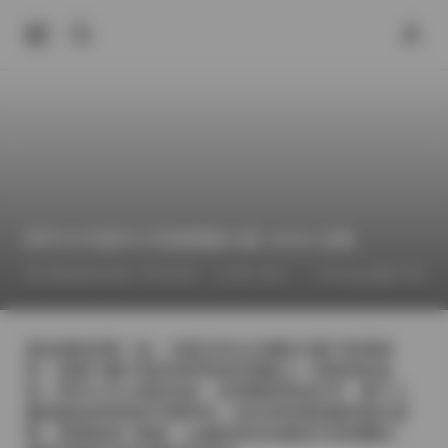
阿半今天很开心写真图集63套 18GB 合集
2026年6月23日 下午10:39
秀人专区
Cosplay图集下载
拿起相机的那一刻，光线正好从左侧的大窗户斜洒进
来，把整个棚子里的布料和道具都镀上一层柔和的金
色。阿半今天心情特别好，笑得眼睛弯成月牙，整个人
像是被某种轻快的节奏带动，站在背景墙前随意摆出姿
势。我调低快门速度，让她的发丝在微风中轻轻飘动，