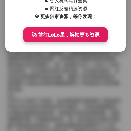
🔥 各大机构写真全集
次，她会坐在角落的藤椅上喝一杯果茶，聊聊最近喜欢
🔥 网红反差精选资源
的音乐或者即将要尝试的新妆容。这些闲聊的瞬间也被
我偷偷记录下来，虽然不是正式的写真片段，却往往能
💎 更多独家资源，等你发现！
透露出她最自然的神情，后期挑选时常常成为意外的惊
喜。
后期方面，我保持了色调的统一性——偏暖的基调带有
🚀 前往LoLo屋，解锁更多资源
一点点轻微的粉红调，这样既能突出她皮肤的健康光
泽，又不至于让整体显得过于艳丽。细节上，我对眼睛
的 catch light 进行了微增强，让她的眼神更加有神；对
裙摆的褶皱则适度保留，以强调运动感和布料的质感。
最终输出的63套图片，每一套都有大约二十到三十张左
右的变化，从全身特写到半身肖像，从站姿到坐姿，从
自然笑容到略带俏皮的鬼脸，覆盖了多种情绪和姿态，
使得整个合集在浏览时能够感受到一种连续且丰富的视
觉节奏。
文件大小达到了18GB，这主要是因为我保留了原始的R
AW文件以及高分辨率的JPEG版本，方便后期需要进一
步调色或裁剪的使用者。即便是压缩后的预览图，也能
清晰看到每一件服装的纹理、每一道光影的过渡以及她
眼中那份真实的快乐。这样的素材库如果用于个人创