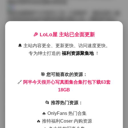
捕捉到那种自然流露的喜悦感。
整套拍摄围绕“今天很开心”这一主题展开，服装选择上偏
向明亮的彩色连衣裙和轻薄的雪纺上衣，搭配简约的小
白鞋或是帆布鞋，整体显得既俏利又不失少女感。每套
衣服更换后，我都会先让她在镜头前走几步，感受布料
🎉 LoLo屋 主站已全面更新
与光线的互动，然后再根据她的表情微调角度。有时候
她会突然转过头，对着镜头眨眨眼，那一刻的光影正好
🔔 主站内容更全、更新更快、访问速度更快。
落在她的侧颜上，形成一种若隐若现的轮廓光，给画面
专为绅士打造的
福利资源聚集地
！
增添了几分层次感。
场地方面，我选用了两种不同的布景：一面是纯白无缝
纸背景，突出人物本身；另一面则是淡雅的米色绒布墙
面，配上几盏暖黄色的落地灯，营造出一种居家慵懒却
🎯 您可能喜欢的资源：
又精致的氛围。在白底拍摄时，我常用大光圈虚化背
🔗
阿半今天很开心写真图集合集打包下载63套
景，让阿半的笑容成为画面唯一的焦点；而在绒布墙
18GB
前，则适当加入一些道具——比如复古相机、干花束或
是叠放的彩色书籍，这些小细节不仅丰富了画面，也暗
📂 推荐热门资源：
示了她今天心情好的原因或许就在于这些简单的小乐
趣。
🔥 OnlyFans 热门合集
🔥 推特福利Coser 内购资源
整个拍摄过程大概持续了五个小时，期间我们休息了几