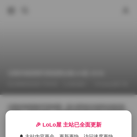
过期米线线喵写真套图合集194套 40GB
2026年6月23日 下午9:33
推特福利
Cosplay套图下载
过期米线线喵的写真套图一直以柔和的光线和自然的姿
态著称，这份194套、总容量达40GB的合集几乎把她过
去几年的所有作品收入囊中。翻开第一套，常见的是她
🎉 LoLo屋 主站已全面更新
在清晨的阳光房里，白色薄纱裙与木质地板形成温暖对
比，光线透过窗帘洒在她的发梢上，带着一点点慵懒的
🔔 主站内容更全、更新更快、访问速度更快。