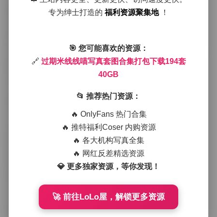
少女感。随后的场景则转向城市的老巷子，她身着复古
专为绅士打造的
福利资源聚集地
！
格子衬衫和高腰牛仔裤，手里提着简约的帆布包，背后
是斑驳的红砖墙，整体氛围充满了怀旧却又不失活力的
街头的故事感。
🎯 您可能喜欢的资源：
进入页面:
过期米线线喵写真套图合集打包下载194套 40
🔗
过期米线线喵写真套图合集打包下载194套
GB
40GB
在室外拍摄中，过期米线线喵常选择海边或林间小道作
为背景。一套以蓝白条纹连衣裙为主题的作品，她赤脚
📂 推荐热门资源：
踩在湿润的沙滩上，海风轻拂着裙摆，镜头捕捉到她低
头笑望远方的瞬间，整张图片透出清新与自由的气息。
🔥 OnlyFans 热门合集
另一套则是在秋日的枫林中，她身披浅灰色针织开衫，
🔥 推特福利Coser 内购资源
内搭淡粉色打底裤，脚踩落叶发出沙沙声，光线在树叶
🔥 各大机构写真全集
间斑驳落地，给人一种安静而略带忧伤的诗意。
🔥 网红反差精选资源
💎 更多独家资源，等你发现！
服装搭配上，她的风格多变却始终保持一种干净利落的
线条。从甜美的碎花连衣裙到利落的西装套装，从运动
风的卫衣到轻纱的礼服裙，每一次转变都伴随着细腻的
🚀 前往LoLo屋，解锁更多资源
妆容调整——有时是透亮的裸妆，有时是轻微的烟熏眼
影，总能让整体看起来既自然又有层次感。鞋子的选择