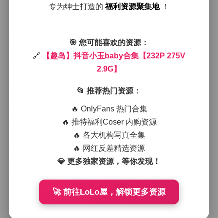
度，让主光从左侧45度打过去，这样她的侧脸能够捕捉
专为绅士打造的
福利资源聚集地
！
到柔和的阴影，同时背后的海风把她的头发吹得略微凌
乱，增加了一些自然的动感。
进入页面:
【趣岛】抖音小玉baby合集【232P 275V 2.9
🎯 您可能喜欢的资源：
G】
拍摄过程中，我不断让她换姿势，有时让她站在礁石上
🔗
【趣岛】抖音小玉baby合集【232P 275V
望向远方，有时让她坐在沙滩上低头玩弄手中的贝壳。
2.9G】
每一次快门落下，我都能感受到她眼神里透出的轻松与
自信，那种不刻意却又很有存在感的气质，正好符合我
📂 推荐热门资源：
想要呈现的“海风少女”主题。服装上的细节也很有意思，
雪纺衫的袖口带有细小的蕾丝拼接，在光线下会微微闪
🔥 OnlyFans 热门合集
烁，白色短裤的做旧处理则让整体看起来不至于太过清
🔥 推特福利Coser 内购资源
白，增加了一点生活化的质感。
🔥 各大机构写真全集
除了人像，我还特别安排了一些环境镜头，比如她赤脚
在潮湿的沙土上留下浅浅的脚印，或者她把头发轻轻撩
🔥 网红反差精选资源
到耳后时，发丝与海面的光泽相互呼应。这些细节虽然
💎 更多独家资源，等你发现！
不是主要焦点，却能让整套作品在视觉上更具层次感，
观众在欣赏主体的同时，也能感受到当时海边的湿润与
微凉。
🚀 前往LoLo屋，解锁更多资源
整套素材共计232张静态图片和275段短视频，总容量约
2.9GB。图片方面，我尽量保持了RAW文件的细节，后
期只做了基本的色彩校正和轻微的锐化，这样皮肤的质