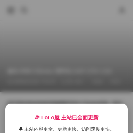
趣岛 抖音小玉baby 资料包 232P 275V 2.9G
2026年6月23日 下午4:37
秀人专区
丝袜
抖音
那天我在海边的临时搭建棚里等待小玉baby到场，阳光
刚好从薄纱帘子的缝隙里斜射进来，把整个空间染成了
一层淡金色。她走进来的时候，身上穿着一件浅蓝色的
🎉 LoLo屋 主站已全面更新
雪纺衫，下身是及膝的白色短裤，脚踩一双简单的帆布
鞋，整体看起来清爽又带点俏皮。我调整了灯光的角
🔔 主站内容更全、更新更快、访问速度更快。