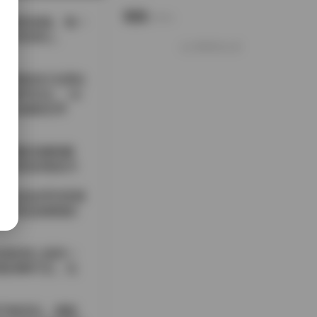
说说
Notes.
的视觉体验。每一
细节的用心。
好像就这么多
，暖黄的灯光洒在
都市街头， ne
的流动感相互呼
衫搭配高腰阔腿
生强烈的视觉冲
在动态的序列里展
系列还是硬朗的
感基调上保持一
都清晰可见，无
节奏变化，都能