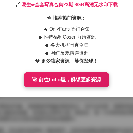
🔗
葛生w全套写真合集23期 3GB高清无水印下载
容量达到3GB，画质均为高清且没有水印，直接下载即可获得完整
的霓虹，场景切换自然，光影处理细腻，让人感受到拍摄团队对
📂 推荐热门资源：
B高清无水印下载
🔥 OnlyFans 热门合集
突出人物本身的气质。比如在一期以复古咖啡馆为场景的写真中
🔥 推特福利Coser 内购资源
饮，眼神略带怔忡，整体氛围温柔而带有一丝沉思。另一期则转向
🔥 各大机构写真全集
光泽感的皮质外套，步伐轻快，镜头捕捉到她侧脸的线条与街道
🔥 网红反差精选资源
💎 更多独家资源，等你发现！
也不乏一定的实验性。有的作品里她尝试层次感的叠穿，薄纱衬
色块拼接，如电蓝色短款夹克与橙色半身裙的组合，在灯光下产
装都与场景的色调相互呼应，使得整体画面更具层次感。
🚀 前往LoLo屋，解锁更多资源
锐利边缘的特质。她能够在静态的特写中透出淡淡的疏离，也能
同主题的写真中都能够找到合适的表达方式，无论是梦幻的森林
。
重复的印象。每期都有明确的视觉焦点，却又在色调、构图和情
心编排的画册。高清的分辨率让每一根发丝、每一片布料的纹理
能够完全沉浸在画面所营造的氛围中。
看，无论是欣赏单独一期的细节，还是连续播放感受整套作品的