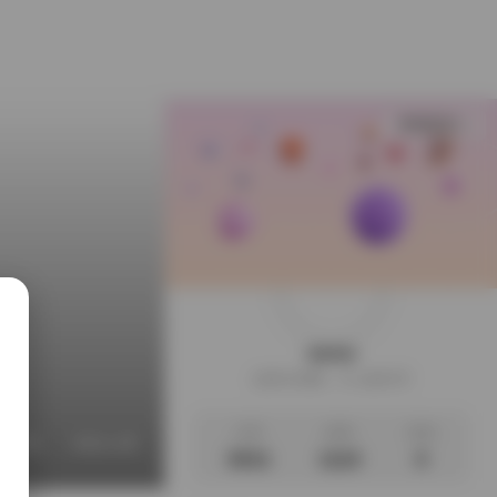
查看更多
weme
这家伙很懒，什么都没写
文章
标签
说说
w牢笼
葛生w警察
鹦鹉头饰
黑漆皮女仆
3531
1110
0