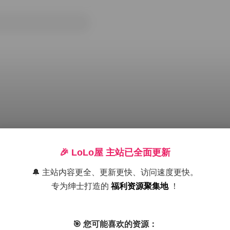
🎉 LoLo屋 主站已全面更新
🔔 主站内容更全、更新更快、访问速度更快。
专为绅士打造的
福利资源聚集地
！
葛生w
葛生w修女
葛生w女仆
葛生w小恶魔翅膀
葛生
🎯 您可能喜欢的资源：