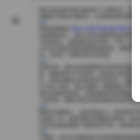
葛生w的这套写真合集收录了23期作品，总
期都有不同的主题设定，从清晨的柔光到夜晚
高清资源链接:
葛生w全套写真合集23期 3G
在画面表现上，葛生w常常选择简约的背景来
木质桌面上，她身着淡色针织衫，手持一杯热
on灯光与雨后湿滑的路面形成反射，她身穿
应，呈现出一种都市独立的美感。
穿搭方面，葛生w的选择既有日常的舒适感，
裤，既显身材又不失柔美；有的则大胆使用亮
击，却因为她的从容姿态而不显突兀。每套服
从气质上来说，葛生w拥有一种既柔软又带有
现出自然的流动感。这种双重特质使得她在不
工业风格，都能让观众感受到她对角色的把握
整体作品观感上，这套合集给人一种连贯而不
定的统一性，使得浏览过程像是在阅读一本精
水印的设置则避免了观赏时的干扰，使得观众
下载后，用户可以根据自己的喜好随意挑选观