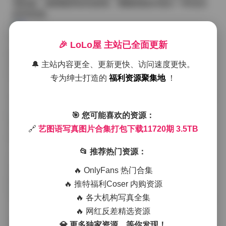
雪纺裙，裙摆随风轻轻摇曳，整幅画面呈现出一种淡淡
的诗意感。
下午的工厂区域则完全换了一种氛围，金属管道与锈蚀
🎉 LoLo屋 主站已全面更新
的铁梁形成强烈的几何线条，模特换上了利落的皮质外
套与高跟靴，冷硬的质感与她们柔和的表情形成鲜明对
🔔 主站内容更全、更新更快、访问速度更快。
比。此时的光源多来自侧后方的射灯，光线在金属表面
专为绅士打造的
福利资源聚集地
！
产生细腻的高光，阴影则在墙面上拉出修长的 silhouett
e，这种光影的层次感正是后期调色时需要重点把握的地
方。
🎯 您可能喜欢的资源：
夜晚的城市街头则是另一种极致，霓虹灯的色彩在雨后
🔗
艺图语写真图片合集打包下载11720期 3.5TB
的湿漉漉的路面上反射出梦幻的色块，模特站在雨幕之
下，透明的雨衣与街灯的光晕交织，整个画面充满了都
📂 推荐热门资源：
市的孤独与浪漫。此时的曝光时间略有延长，以捕捉雨
滴落下的轨迹，同时保持人物面部的清晰，这种技术上
🔥 OnlyFans 热门合集
的取舍直接影响了最终图片的情感张力。
🔥 推特福利Coser 内购资源
🔥 各大机构写真全集
在后期制作阶段，我会先浏览整套艺图语写真图片合集1
1720期 3.5TB下载中的原始素材，挑选出光线最均衡、
🔥 网红反差精选资源
表情最自然的几张进行细致调色。对于晨光场景，我倾
💎 更多独家资源，等你发现！