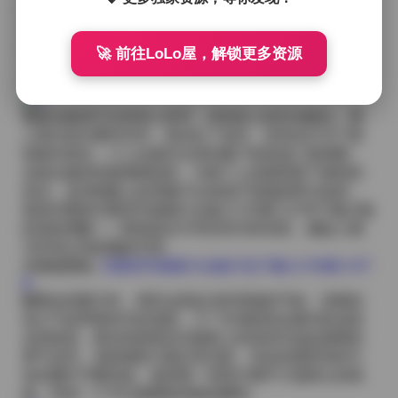
向于提升暖色调，让皮肤呈现出健康的琥珀色；工业场
景则会加强对比度，突出金属的质感与衣料的纹理；夜
街雨景则会略微降低饱和度，保留霓虹的霓虹感而不至
🚀 前往LoLo屋，解锁更多资源
于喧宾夺主。每一次调整都是在保持原始光影真实性的
前提下，让画面更具可读性。
整套合集里不仅有单人特写，还有多人的互动镜头。两
人靠在老式摩托车旁，风吹乱了发丝，笑容在灯光下显
得格外真实；三人在废弃仓库的窗户前形成三角构图，
光线从破碎的玻璃洒进来，为每个人的面部留下独特的
高光。这些构图上的考量不仅来源于现场的即兴发挥，
更是对整套艺图语写真图片合集11720期 3.5TB下载主题
的深刻理解——那就是在不同空间与时间里，捕捉人物
与环境之间的微妙关系。
完整版图集:
艺图语写真图片合集打包下载11720期 3.5T
B
翻看这些图片时，我常会想起当时现场的气味：清晨的
泥土气息带着草木的清甜，工厂区域则有金属与机油混
合的味道，夜街则是雨后石板路上的湿润与远处烧烤的
香气交织。虽然相机只能记录光影，但这些感官的碎片
却在脑中不断回放，使得每一张照片都不只是静止的画
面，而是一个可以被重新体验的瞬间。