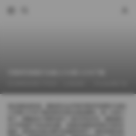
艺图语写真图片合集11720期 3.5TB下载
2026年6月30日 下午9:25
推特福利
Cosplay图集下载
拿起相机的时候，脑海里总会浮现艺图语写真图片合集1
1720期 3.5TB下载里那些光影交错的瞬间。每一次快门
落下，都像是在与模特进行一场无声的对话，捕捉她们
在不同场景下的自然流露。清晨的薄雾笼罩着古旧的石
板路，柔和的光线从树叶的缝隙里洒下，模特身着淡色