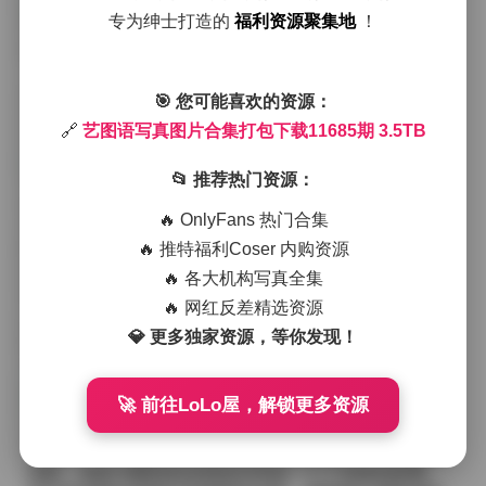
专为绅士打造的
福利资源聚集地
！
第一眼看到的几张图片往往是户外自然光下的柔和人
像，模特站在林间小道或海边礁石上，光线透过树叶洒
下斑驳的金色点影，衣裙随风轻摆，带着几分懒散的诗
意。后期则转向室内场景，柔软的绒毯、旧木质书架或
🎯 您可能喜欢的资源：
是复古的落地灯成为背景，灯光被调得温暖而低沉，营
🔗
艺图语写真图片合集打包下载11685期 3.5TB
造出一种私密的聊天室感。
📂 推荐热门资源：
去看看:
艺图语写真图片合集打包下载11685期 3.5TB
在这些画面里，艺图语的模特们常常不刻意摆Pose，而
🔥 OnlyFans 热门合集
是捕捉到一种自然流露的情绪——或是低头沉思时眉眼
🔥 推特福利Coser 内购资源
间的淡淡忧伤，或是回头笑望时眼角的细微皱纹。服装
选择上，既有简约的白色棉麻衬衫搭配高腰阔腿裤，也
🔥 各大机构写真全集
有亮色的丝绸连衣裙与细带凉鞋的组合，材质上的对比
🔥 网红反差精选资源
让整体视觉层次分明。有的系列里还会出现皮质外套或
💎 更多独家资源，等你发现！
针织钉珠装饰，细节处理上能看到设计师对面料纹理的
考究，光泽与哑光的交替在镜头下产生微妙的反射。
🚀 前往LoLo屋，解锁更多资源
从整体氛围来说，这套合集更像是一本随时可翻阅的视
觉日记。它不追求夸张的特效或过度的修饰，而是通过
光影、色彩与模特的自然状态讲述一个个安静的故事。