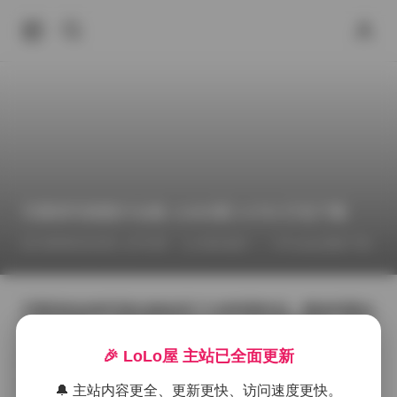
艺图语写真图片合集 11685期 3.5TB 打包下载
2026年6月23日 上午3:58
推特福利
Cosplay图集下载
艺图语的这套写真合集收录了11685期作品，整体容量达
到了3.5TB，几乎涵盖了该平台近几年的所有更新。打开
文件夹时，首先映入眼帘的是分期 clearly 的命名方式，
🎉 LoLo屋 主站已全面更新
每个文件夹里都按日期顺序排列，便于快速定位想看的
那一期。
🔔 主站内容更全、更新更快、访问速度更快。