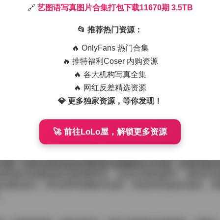
🔗
艺图语写真图片合集打包下载11670期 3.5TB
作品，总容量达到3.5TB，几乎涵盖了该品牌自创立以来的全部视
霓虹，从简约的单色背景到复杂的场景布置，画面的变化让人感
📂 推荐热门资源：
🔥 OnlyFans 热门合集
反复调整角度，模特则在不同的道具之间切换姿势，力求捕捉那
🔥 推特福利Coser 内购资源
蚀的金属与柔软的纺织品形成强烈对比；也有的则转向郊外的草
🔥 各大机构写真全集
这些场景的选择不仅仅是为了美观，更是为了让每一套服装与环
🔥 网红反差精选资源
💎 更多独家资源，等你发现！
的展现出干练利落的都市感，线条分明的西装或利落的短发让人
气息，轻纱裙摆在微风中轻轻摇曳，眼神中略带迷茫却又坚定。
🚀 前往LoLo屋，解锁更多资源
不是单一的重复。
 3.5TB
元素：从复古的碎花连衣裙到前卫的解构主义外套，从简约的白
材质都与拍摄场景的基调相呼应。比如在雪原场景中，模特常身
自然的层次；而在热带海滩的作品里，则见到亮色的比基尼、草
。