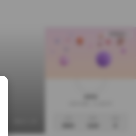
查看更多
weme
这家伙很懒，什么都没写
文章
标签
说说
图片
美女个人写真
美女摄影作品福利
美女摄影摆姿宝典
3553
1110
0