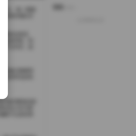
说说
Notes.
觉产出。每一期都
受到制作团队对
好像就这么多
一瞬的自然流
原或海岸线，利
境产生对话，使
觉得她们能够驾
这种多样化的风
色T恤到繁复的刺
着深色大衣与厚
编帽子以及轻薄