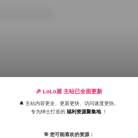
🎉 LoLo屋 主站已全面更新
🔔 主站内容更全、更新更快、访问速度更快。
专为绅士打造的
福利资源聚集地
！
载
Cosplay图集下载
合集打包下载
气质美女妹子
白丝诱惑
🎯 您可能喜欢的资源：