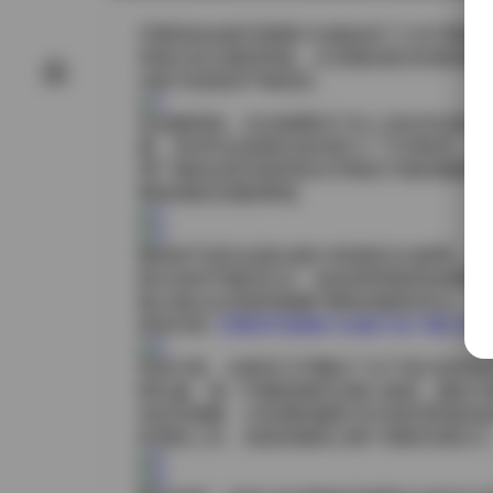
艺图语的这套写真图片合集收录了11670期
有独立的主题和风格，从清晨的柔光到夜城的
光影与色彩的严格把控。
在拍摄现场，往往能看到工作人员在布光架上
露。有些作品选择在老旧的工厂厅内取景，锈
用广阔的自然光线营造出开阔且宁静的氛围。
整体画面充满故事感。
模特的气质在这套合集中表现得尤为鲜明。有
驭任何快节奏的生活；有的则带着柔和的梦幻
格让观众在浏览时能够不断发现新的亮点，而
更多内容:
艺图语写真图片合集打包下载11670期
穿搭方面，合集里几乎囊括了当下流行的所有
绣礼服。每一件服装都经过精心挑选，颜色与
实的毛线帽，冷色调的服装与白色的雪地形成
的雪纺上衣，色彩的跳跃让整个画面充满活力