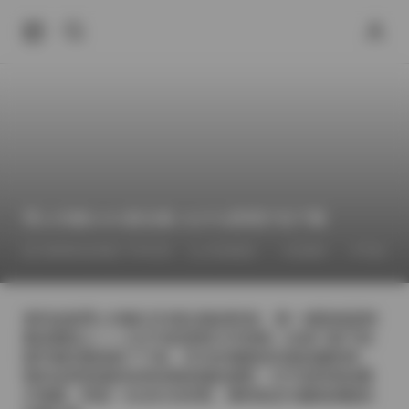
秀人内购1101套合集 1127G原档打包下载
2026年6月28日 下午5:52
街拍精选
全模特
气质美女
拿到这套秀人内购1101套合集的时候，第一感觉就是档
案体量惊人——1127G的原档几乎把每一次快门按下的
细节都完整保留了下来。作为长期跟拍写真的摄影师，
我对这类资源的珍贵有着直观的感受：它不是简单的图
片堆砌，而是一次次灯光布置、模特状态与服装搭配的