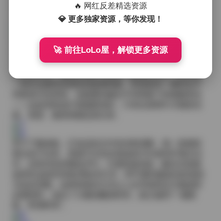
据，后期才能在不丢失细节的前提下，根据不同的输出
🔥 网红反差精选资源
需求进行灵活调色。
💎 更多独家资源，等你发现！
对于喜欢研究模特气质的朋友来说，这套合集提供了丰
🚀 前往LoLo屋，解锁更多资源
富的对比样本。有些模特在镜头前展现出冷艳的高级
感，眼神略带疏离；另一些则带着甜美的笑容，肢体语
言更显亲切。服装的选择与这些气质相互呼应，使得每
一组作品都有其独特的叙事线索。即便是同一模特在不
同套装中的表现，也能看到她在不同风格下的细微变化
——这是单靠成片很难察觉的，只有在原档中才能把光
线、角度、微表情都还原出来。
至于下载体验，打包后的文件夹结构清晰，每一套都有
独立的子目录，里面不仅包含原始的CR2或NEF格式文
件，还有对应的预览JPG，方便快速浏览。解压后直接
使用专业的RAW处理软件打开，即可看到最真实的色彩
与动态范围。这样的组织方式让人在寻找特定主题或特
定模特时，省去了大量的翻找时间，真正做到“一键获
取、即用即享”。