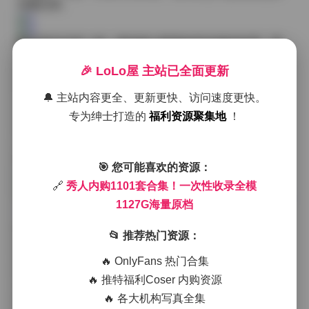
完整记录。
翻开其中任意一套，最先映入眼帘的是光线的处理。柔
光箱与反光板的配合让皮肤呈现出细腻的光泽，同时保
🎉 LoLo屋 主站已全面更新
留了阴影层次感，这种平衡在后期很少需要过度修饰。
模特的姿态往往自然流畅，没有刻意的摆拍痕迹，仿佛
🔔 主站内容更全、更新更快、访问速度更快。
是她们在熟悉的环境里随手一个转身，却被捕捉到了最
专为绅士打造的
福利资源聚集地
！
佳瞬间。服装方面，从轻纱礼服到街头潮流，每一套都
有明确的主题色调，搭配上的细节——比如腰带的系
法、鞋子的材质、配饰的光泽——都被清晰呈现，这对
研究穿搭趋势的人来说是不可多得的素材。
🎯 您可能喜欢的资源：
🔗
秀人内购1101套合集！一次性收录全模
完整版图集:
秀人内购1101套合集！一次性收录全模 112
1127G海量原档
7G海量原档
整个合集里，不同场景的切换也很有节奏感。有的片段
📂 推荐热门资源：
是在简约的白色背景下进行，突出模特的轮廓与表情；
有的则移步到复古的工厂或是绿植环绕的户外，光线与
🔥 OnlyFans 热门合集
环境相互交织，产生出层次分明的氛围。这些变化不仅
🔥 推特福利Coser 内购资源
考验摄影师的即时应变能力，也考验后期团队对色彩基
🔥 各大机构写真全集
调的统一处理。正是因为原档保留了最原始的RAW数