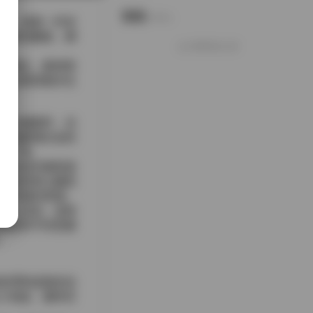
说说
Notes.
前，身着一件米
处轻轻翻卷，脚
好像就这么多
着镜头，眼神里
时会显得格外生
点。
转向侧面时，光
—狗爹偶尔会轻
录下来。
桃的连衣裙则选
上的折射让颜色
它本身的质感。
线上活动。这种
相机时不经意露
。
纹理和皮肤的光
小俏皮。最终呈