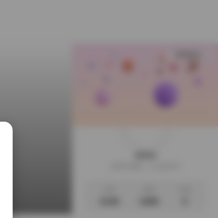
查看更多
weme
这家伙很懒，什么都没写
文章
标签
说说
3138
1095
0