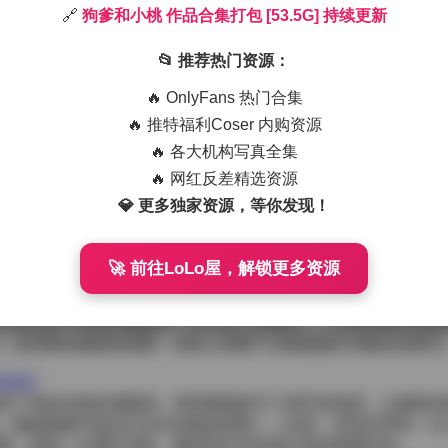
🔗
狗爹和小桃 作品合集打包 [53.5G] 持续更新
大窗户倾泻进来，柔和的光斑在木地板上跳动。狗爹站在柔光箱
显得既随意又有型。小桃则换上了淡粉色的连衣裙，裙摆在脚踝
📂 推荐热门资源：
俏皮。
捕捉他们之间自然的互动。狗爹时而低头调整领口，时而抬头看
🔥 OnlyFans 热门合集
一些小动作，比如撩起裙角或者轻轻弹指，这些细节在后期放大
🔥 推特福利Coser 内购资源
几盏柔光灯，但正是这种简约让人物的表情和服装成为画面的焦
🔥 各大机构写真全集
化。当狗爹笑起来时，工作室里似乎多了一点暖意；小桃的眼神
🔥 网红反差精选资源
图像加了一层柔滑的滤镜。我特别注意到他们之间的肢体语言—
💎 更多独家资源，等你发现！
作停顿，这种无声的默契在连续拍摄的几十张照片里被一帧帧记
的开衫与裤子形成冷暖对比，既保持了舒适感又不失层次感；小
，镜头捕捉到的每一个摆动都像是一段短暂的舞蹈。光线在裙料
🚀 前往LoLo屋，解锁更多资源
调整角度的原因之一——想要让每一件衣服都能在光影中展现出
一次短暂的休息，期间两人聊到了最近喜欢的音乐和即将参加的
有机会在不经意间捕捉到一些未设计的瞬间——比如狗爹在调整
。这些看似偶然的画面，实际上是整个合集最能打动观众的部分
续更新
持了原始光线的温暖感，同时略微提升了细节的锐度，让服装的
，确保能够代表这次合作的整体风格——自然、舒适且带有一点
砌，更是一次通过光影、服装和互动传递出来的情感记录。