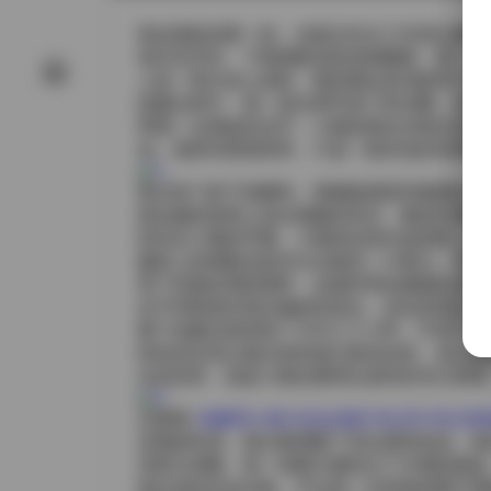
拿起相机的那一刻，光线正好从工作室左侧的
色针织开衫，下面搭配深蓝色阔腿裤，整个人
上是一双白色小皮鞋，整体看起来清新而不失
拍摄过程中，我一直在调节快门和光圈，想要
带着一点调皮的光芒；小桃则喜欢在镜头前做
动。场景布置很简单，只是一面米色的布幕和
每次快门按下的瞬间，我都能感觉到氛围的变
线在她的发梢上划出细腻的高光，像是给整幅
轻托住小桃的手腕，小桃则会靠在他肩膀上稍
服装上的搭配也是本次合集的一大看点。狗爹
用了轻盈的雪纺面料，走路时带起微微的波纹
在不同角度呈现出微妙的变化，这也是我反复
整个拍摄过程持续了大约三个小时，中间只有
轻松的交流让镜头前的他们更加自然，也让我
出的笑容，或是小桃在整理头发时的专注表情
去看看:
狗爹和小桃 作品合集打包 [53.5G] 持
后期的时候，我主要调整了对比度和色温，保
泽更为清晰。每一张图片都经过了仔细的挑选
现出来的作品合集，不仅是一次简单的图片堆