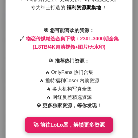
特的侧颜或裙角的轻摆中留下停驻的瞬间。
专为绅士打造的
福利资源聚集地
！
本期链接:
物恋传媒精选合集下载：2301-3000期全集 (1.
8TB/4K超清视频+图片/无水印)
🎯 您可能喜欢的资源：
在这套合集中，视频部分采用了4K超清分辨率，细节上
🔗
物恋传媒精选合集下载：2301-3000期全集
的呈现尤为突出。光线在皮肤上的折射、布料的纹理甚
至是背景中微尘的漂浮都被清晰记录下来，使得观看时
(1.8TB/4K超清视频+图片/无水印)
仿佛能触摸到画面的质感。图片则保持了原始的无水印
状态，色彩还原度高，无论是柔和的晨光还是强烈的聚
📂 推荐热门资源：
光灯，都能在后期处理中保留真实的层次感。
🔥 OnlyFans 热门合集
🔥 推特福利Coser 内购资源
谈到博主的气质，物恋传媒的模特往往兼具柔美与力
🔥 各大机构写真全集
量。有的展现出文静的书卷气，手中轻拿一本旧书，眼
神略带遐想；有的则带着街头的利落感，皮衣与短裤的
🔥 网红反差精选资源
组合在都市背景下形成鲜明对比。这种多样的风格让每
💎 更多独家资源，等你发现！
期作品都有独特的辨识度，同时也为穿搭提供了丰富的
参考。从复古的碎花连衣裙到前卫的金属质感外套，服
装的选择总是与场景氛围相呼应，既不喧宾夺主，又能
🚀 前往LoLo屋，解锁更多资源
够点亮整体构图。