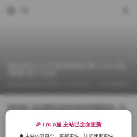
物恋传媒2301-3000期全集资源下载 1.8TB 4K超
清视频+图片 无水印
2026年6月23日 下午10:54
Cosplay图集下载
COSPLAY
物恋传媒一直以细腻的光影和自然的情感捕捉闻名，而
这份2301-3000期的全集资源恰好呈现了该机构近几年的
创作脉络。每一期都围绕不同的主题展开，从清晨的薄
🎉 LoLo屋 主站已全面更新
雾林间到夜色中的城市霓虹，场景的切换让人感受到时
间与空间的流动。镜头语言克制却不失诗意，常常在模
🔔 主站内容更全、更新更快、访问速度更快。