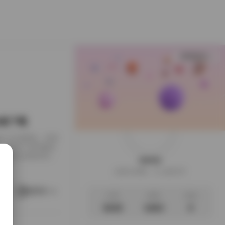
查看更多
B合集下载
下载到了本地硬盘，闲来
，画面干净得像是
足，翻起来颇有逛相
weme
样的安静。这一回的
这家伙很懒，什么都没写
地窗的出租公寓，或
。她就在那样的环
阅读更多
文章
标签
说说
3035
1063
0