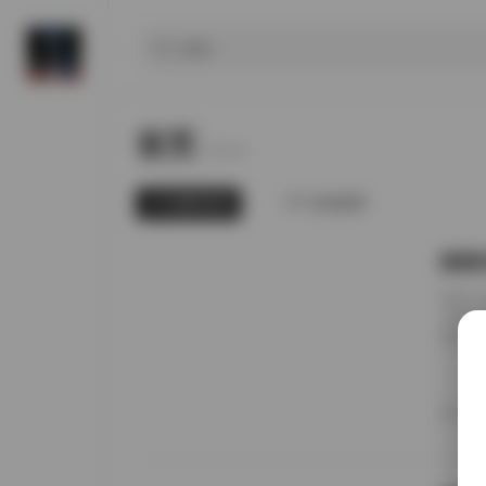
首页
Home.
最新发布
为你推荐
国模张
前阵子
无事就
直接进
册的实
日期锚
者谁家
20
境里走