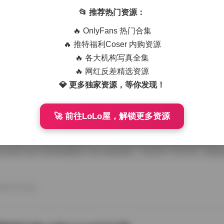
艺术写真精选470套合集 1.8TB高清图包下载
📂 推荐热门资源：
从朋友那儿辗转拿到那份国模艺术写真精选470套合集，1.8TB高清图
🔥 OnlyFans 热门合集
度条走得慢吞吞，倒也给了我点期待感。等全部解压开，密密麻麻的文件
应一个独立主题，点进去就是成片的RAW转档和精修图，这种海量素材
🔥 推特福利Coser 内购资源
攒图党才懂。 翻看第一套的时候，画面里是个穿月白旗袍的姑娘，坐在
🔥 各大机构写真全集
光从瓦檐漏下来，在她锁骨和旗袍盘扣上烫出暖金色的痕。艺术写真和普
情绪留白，模特没看镜头，手指搭在石凳边沿，像在等一场不会来的雨。
🔥 网红反差精选资源
26年7月15日
的拿捏，在合集里几乎成了标配，你能看到摄影师对自然光极其耐心，有时 
💎 更多独家资源，等你发现！
🚀 前往LoLo屋，解锁更多资源
喵美女写真套图50套18GB合集下载
存下了那份九柒喵美女写真套图合集50套18GB的打包文件，原本只想
了大半天。18GB的体量摆在那儿，五十套主题各异的图集塞得满满当当
种合集下载下来简直像搬回一座小型影像馆。 点开第一个文件夹，画面
柒喵穿着宽松的奶白色毛衣，发尾随意用夹子别住，手里还捏着半杯咖啡
后阳光从纱帘透进来，在木地板上拉出长长的影子。她没看镜头，目光落
弛感一下就抓住了人。这套图里好几张都是类似的生活碎片，却不会因为
26年7月15日
人觉得博主气质里自带一种安抚情绪的力量。 往后面翻，穿搭风格开始跳脱