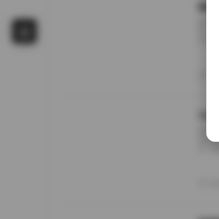
国模
前阵子
候，进
名字对
概只有
午后阳
更在意
20
景细节
九柒
前阵子
进去看
说，这
边。九
家，午
意的松
20
反而让