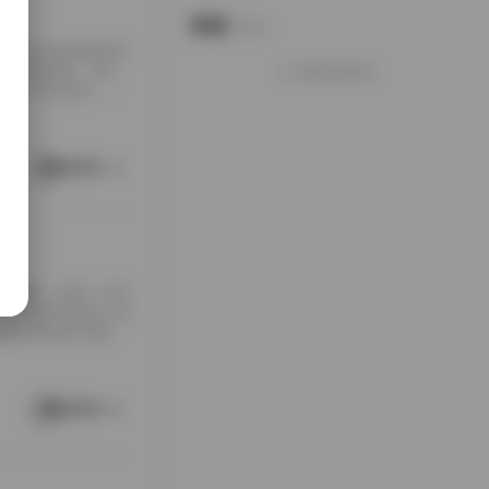
说说
Notes.
包下载到本地硬盘的时
夹铺满屏幕，每个
加载更多说说
打包入手的快乐，大
南方老宅的天井里。
通写真不一样，它
这种拍摄氛围与场
阅读更多
[…]
随手翻翻，结果一头扎
，对爱看写真的人来
是暖色调的室内窗
。拍摄氛围特别居
在窗外，那种不经
场景重复而乏味，
阅读更多
 […]