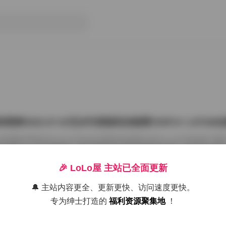
雨婷2022.07.03无水印原版私拍套图763P1V 1.87G
把国模张雨婷2022.07.03无水印原版私拍套图763P1V 1.87GB合集
在屏幕上一张张划着看。这种原版无水印的资源确实讨喜，没有平台压标
了摄影师的相机卡。763张图加上那段视频，塞进1.87GB的包里，量够
感。 张雨婷这名字在国模圈里不算生僻，但每次出私拍总能玩出点不一
🎉 LoLo屋 主站已全面更新
在2022年7月3日，盛夏刚开始，室内却避开了燥热。场景大概是个带落
闲置的民宿。木地板反光很弱，墙角堆着两本旧杂志，窗纱被风吹得半鼓
🔔 主站内容更全、更新更快、访问速度更快。
26年7月15日
动，光斑落在小腿上，私拍套图最迷人的就是 […]
专为绅士打造的
福利资源聚集地
！