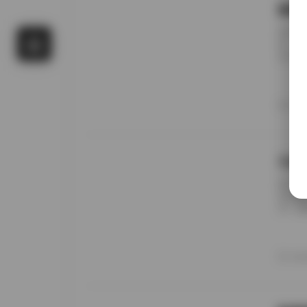
国模
前阵子
候，进
名字对
概只有
午后阳
更在意
20
景细节
九柒
前阵子
进去看
说，这
边。九
家，午
意的松
20
反而让