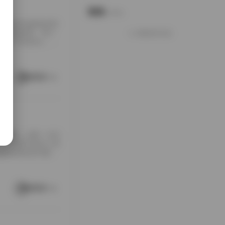
说说
Notes.
包下载到本地硬盘的时
夹铺满屏幕，每个
加载更多说说
打包入手的快乐，大
南方老宅的天井里。
通写真不一样，它
这种拍摄氛围与场
阅读更多
[…]
随手翻翻，结果一头扎
，对爱看写真的人来
是暖色调的室内窗
。拍摄氛围特别居
在窗外，那种不经
场景重复而乏味，
阅读更多
 […]