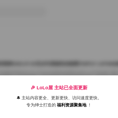
雨婷2022.07.03无水印原版私拍套图763P1V 1.87G
把国模张雨婷2022.07.03无水印原版私拍套图763P1V 1.87GB合集
在屏幕上一张张划着看。这种原版无水印的资源确实讨喜，没有平台压标
了摄影师的相机卡。763张图加上那段视频，塞进1.87GB的包里，量够
感。 张雨婷这名字在国模圈里不算生僻，但每次出私拍总能玩出点不一
🎉 LoLo屋 主站已全面更新
在2022年7月3日，盛夏刚开始，室内却避开了燥热。场景大概是个带落
闲置的民宿。木地板反光很弱，墙角堆着两本旧杂志，窗纱被风吹得半鼓
🔔 主站内容更全、更新更快、访问速度更快。
26年7月15日
动，光斑落在小腿上，私拍套图最迷人的就是 […]
专为绅士打造的
福利资源聚集地
！