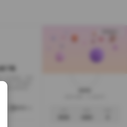
查看更多
B合集下载
下载到了本地硬盘，闲来
，画面干净得像是
足，翻起来颇有逛相
weme
样的安静。这一回的
这家伙很懒，什么都没写
地窗的出租公寓，或
。她就在那样的环
阅读更多
文章
标签
说说
3035
1063
0