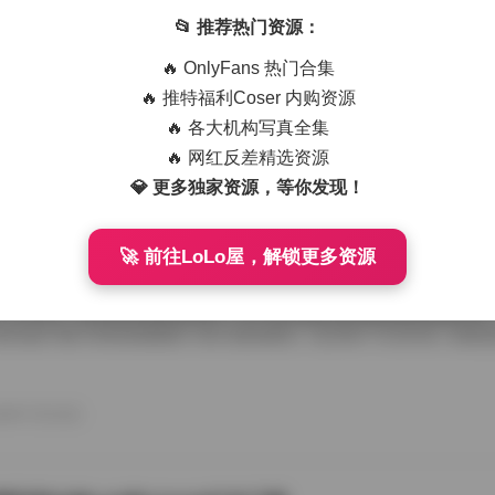
艺术写真精选470套合集 1.8TB高清图包下载
📂 推荐热门资源：
从朋友那儿辗转拿到那份国模艺术写真精选470套合集，1.8TB高清图
🔥 OnlyFans 热门合集
度条走得慢吞吞，倒也给了我点期待感。等全部解压开，密密麻麻的文件
应一个独立主题，点进去就是成片的RAW转档和精修图，这种海量素材
🔥 推特福利Coser 内购资源
攒图党才懂。 翻看第一套的时候，画面里是个穿月白旗袍的姑娘，坐在
🔥 各大机构写真全集
光从瓦檐漏下来，在她锁骨和旗袍盘扣上烫出暖金色的痕。艺术写真和普
情绪留白，模特没看镜头，手指搭在石凳边沿，像在等一场不会来的雨。
🔥 网红反差精选资源
26年7月15日
的拿捏，在合集里几乎成了标配，你能看到摄影师对自然光极其耐心，有时 
💎 更多独家资源，等你发现！
🚀 前往LoLo屋，解锁更多资源
喵美女写真套图50套18GB合集下载
存下了那份九柒喵美女写真套图合集50套18GB的打包文件，原本只想
了大半天。18GB的体量摆在那儿，五十套主题各异的图集塞得满满当当
种合集下载下来简直像搬回一座小型影像馆。 点开第一个文件夹，画面
柒喵穿着宽松的奶白色毛衣，发尾随意用夹子别住，手里还捏着半杯咖啡
后阳光从纱帘透进来，在木地板上拉出长长的影子。她没看镜头，目光落
弛感一下就抓住了人。这套图里好几张都是类似的生活碎片，却不会因为
26年7月15日
人觉得博主气质里自带一种安抚情绪的力量。 往后面翻，穿搭风格开始跳脱