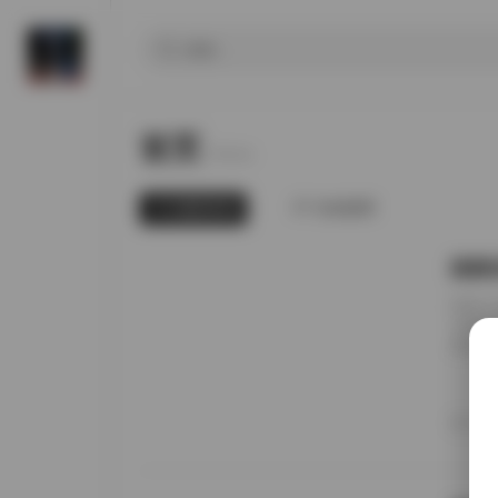
首页
Home.
最新发布
为你推荐
国模张
前阵子
无事就
直接进
册的实
日期锚
者谁家
20
境里走