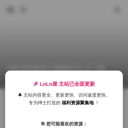
岛遇 抖音武香花生 合集资源 35P 19V 下载
2026年6月21日 下午4:43
福利作品
丝袜
岛遇
🎉 LoLo屋 主站已全面更新
🔔 主站内容更全、更新更快、访问速度更快。
岛遇这个系列一向以清新的海岛风格著称，而此次抖音
专为绅士打造的
福利资源聚集地
！
武香花生的合集更是把那份海边的悠闲与甜美的零食元
素融合在一起。画面里，模特常常站在细软的沙滩上，
脚边是轻轻拍打的海浪，背后是一望无际的蔚蓝天空，
偶尔有几只海鸥掠过，为整个场景增添了几分灵动。光
🎯 您可能喜欢的资源：