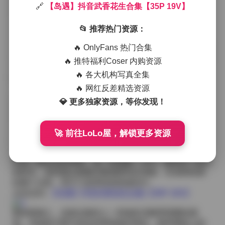
线方面，清晨的柔光或是傍晚的金色余晖都被捕捉得恰
🔗
【岛遇】抖音武香花生合集【35P 19V】
到好处，使得肌肤呈现出自然的光泽，同时也让花生的
金黄色调在镜中更显诱人。
📂 推荐热门资源：
在这套35P 19V的素材中，可以看到多种不同的穿搭尝
试。有时模特身着简约的白色棉质吊带裙，裙摆随海 bre
🔥 OnlyFans 热门合集
eze 轻轻摇曳，脚踩一双编织凉鞋，整体看起来既舒适又
🔥 推特福利Coser 内购资源
不失俏皮；有时则换上亮色的短袖衬衫搭配高腰短裤，
🔥 各大机构写真全集
腰间系着一条细细的麻绳带，点缀着小贝壳装饰，呼应
了海岛的自然元素。脚边偶尔会放置一小碗刚刚出锅的
🔥 网红反差精选资源
武香花生，香气似乎能通过屏幕传递出来，让人忍不住
💎 更多独家资源，等你发现！
想要伸手去尝一颗。
拍摄过程中，摄影师特别注意捕捉模特与道具之间的互
动。有的镜头是特写，花生被轻轻捏在指间，指尖的纹
🚀 前往LoLo屋，解锁更多资源
理与花生的纹路形成有趣的对比；有的则是全景，模特
在沙滩上奔跑或是坐在礁石上沉思，背后的海浪与天空
构成一幅流动的画面。每一段视频（19V）都保持了较长
的时长，使得观众能够完整感受到从准备、互动到结束
的整个过程，而不只是零碎的快速切片。
点击访问:
【岛遇】抖音武香花生合集【35P 19V】
整体观感上，这套合集给人一种放松且略带甜蜜的感
觉。岛屿的宁静与花生的香甜相互映衬，既有视觉上的