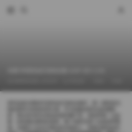
岛遇 抖音奶油五花肉合集 224P 46V 2.3G
2026年6月18日 上午12:07
抖音反差
丝袜
岛遇
拿到这套岛遇的抖音奶油五花肉合集时，第一感觉是光
线的柔和与色彩的层次感。作为拍摄这组作品的摄影
师，我记得当时在海边的临时棚子里，海风带着一点盐
雾，轻轻拂过模特的发梢，整个场景充满了自然的呼吸
感。岛遇本人站在沙滩边的木栈道上，身着淡黄色的针