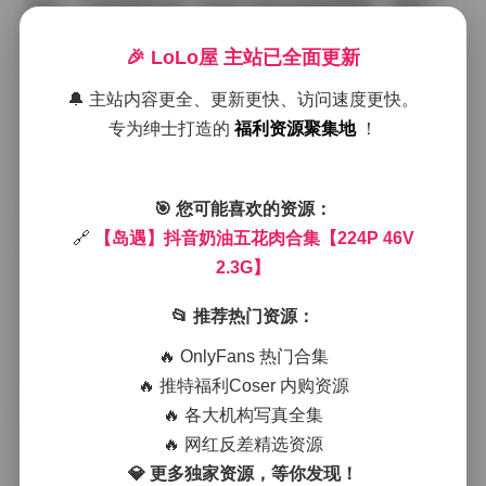
织衫，下面搭配的是一条米白色的高腰阔腿裤，脚踩一
双编织凉鞋，整体看起来既随意又有设计感。
镜头拉近时，可以看到她皮肤上的细腻光泽，像是被晨
🎉 LoLo屋 主站已全面更新
露轻轻覆盖，奶油般的质感在柔光箱的照射下呈现出均
匀的高光与阴影过渡。这种肌理表现不仅依赖于后期的
🔔 主站内容更全、更新更快、访问速度更快。
细腻磨皮，更离不开现场的光线控制——我们使用了大
专为绅士打造的
福利资源聚集地
！
面积的柔光箱加上反光板，让光线从多个角度均匀洒
落，避免了硬光带来的刺眼感，同时保留了皮肤的自然
纹理。
🎯 您可能喜欢的资源：
整套合集里，岛遇的表情变化很丰富，有时是淡淡的微
笑，眼神望向远方的海平面，有时则是低头沉思，嘴角
🔗
【岛遇】抖音奶油五花肉合集【224P 46V
带着一丝若有所思的弧度。这些细微的情绪流露让画面
2.3G】
不仅仅是静态的展示，更像是捕捉到了一个瞬间的心
境。尤其是在几组特写中，她的手指轻轻划过海边的贝
📂 推荐热门资源：
壳，指尖与贝壳的纹理相互映衬，产生了一种触觉上的
共鸣。
🔥 OnlyFans 热门合集
场景方面，除了海边的沙滩，还有几组在热带植被中的
🔥 推特福利Coser 内购资源
取景。茂密的棕榈叶在背后形成层次分明的绿色墙体，
🔥 各大机构写真全集
阳光透过叶片的缝隙洒下斑驳的光斑，与岛遇的服装颜
色形成了自然的对比。在这些植被间的镜头里，她的姿
🔥 网红反差精选资源
态更显得轻盈，仿佛与环境融为一体。服装的选择也呼
💎 更多独家资源，等你发现！
应了周围的色彩——淡雅的米色、浅驼色以及一点点的