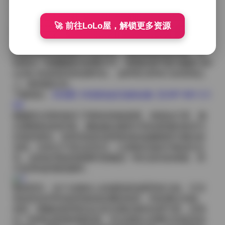
海蓝色点缀，使得整体视觉上既不抢眼又不失层次感。
从视角上看，我尝试了多种构图方式。有的采用中心对
🚀 前往LoLo屋，解锁更多资源
称，把岛遇置于画面正中间，突出她作为主体的稳重
感；有的则使用三分法，让她的身位偏向左或右，留出
更多的海景或植被作为负空间，增加画面的延伸感。特
别是在一些横幅格式的图片中，宽阔的海平面与她的 silh
ouette 形成强烈的轮廓对比，这种简洁而有力的表现让
人一眼就能记住。
下载地址:
【岛遇】抖音奶油五花肉合集【224P 46V 2.3
G】
视频部分同样保持了同样的风格基调。46段短片里，镜
头缓慢推进或环绕，捕捉她在微风中轻轻摇曳的发丝与
衣角的律动。背景音效多选用海浪的低频嗡鸣与偶尔的
鸟鸣，没有过于突出的音乐，让画面本身的节奏成为主
导。这种处理使得观看时更像是一种沉浸式的体验，而
不是单纯的视觉轰炸。
整体而言，这个合集给人的感觉是温柔而有力的。它没
有刻意追求夸张的特效或浓重的妆容，而是通过光线、
色彩、细腻的肌理表达以及岛遇自身的自然气质，呈现
出一种海边度假的惬意感。无论是静止的图片还是流动