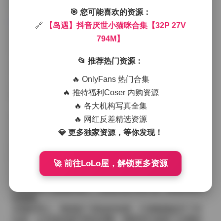
去看看:
【岛遇】抖音厌世小猫咪合集【32P 27V 794
🎯 您可能喜欢的资源：
M】
🔗
【岛遇】抖音厌世小猫咪合集【32P 27V
场景布置得很随意，只是一张白色的床单铺在地面上，
794M】
旁边放着几本泛黄的旧书和一只做旧的陶瓷杯。猫咪的
毛发在光线下呈现出层次分明的灰白，偶尔有几根被阳
📂 推荐热门资源：
光挑亮的银白色毛尖，像是被轻轻刷过的绒毛。我换了
不同的镜头，先用定焦捕捉它的特写，再拉远到全身，
🔥 OnlyFans 热门合集
让它在空间里显得既孤独又自在。
🔥 推特福利Coser 内购资源
拍摄过程中，我尽量不打扰它的节奏。它偶尔会伸展一
下前爪，又或者低头舔舐一下爪子，这些细微的动作都
🔥 各大机构写真全集
被记录下来。每一次快门落下，我都感觉自己在和它进
🔥 网红反差精选资源
行一种无声的对话——它不需要摆姿势，只是自然地存
💎 更多独家资源，等你发现！
在，而我则试图把这种存在感定格在画面里。
服装方面没有过多的道具，只是偶尔给它戴上一条细细
的银色项链，或者在它身旁放置一小束干燥的薰衣草。
🚀 前往LoLo屋，解锁更多资源
这些点缀并不喧宾夺主，只是为整体增添了一层柔和的
质感。猫咪的表情始终保持着一种淡淡的疏离感，仿佛
在思考某个遥远的地方，这也正是“厌世”这一标签所暗示
的氛围。
后期处理上，我保留了原始的色调，只是略微提升了对
比度，让毛发的细节更加清晰。阴影部分保留了足够的