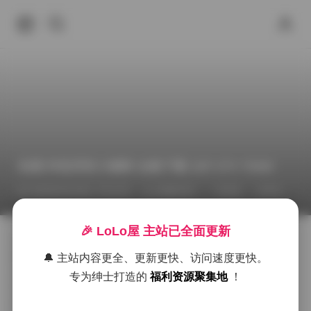
岛遇 抖音厌世小猫咪 合集下载 32P 27V 794M
2026年6月23日 下午2:07
臻藏资源
岛遇
抖音
🎉 LoLo屋 主站已全面更新
拿起相机的时候，光线正从窗户斜射进来，落在木质地
板上形成细长的条纹。小猫咪蜷缩在旧毯子的一角，耳
🔔 主站内容更全、更新更快、访问速度更快。
朵微微抖动，似乎在听见远处的风声。我调低快门速
专为绅士打造的
福利资源聚集地
！
度，让它的呼吸与快门同步，捕捉到它半睁的眼睛里透
出的淡淡倦意。