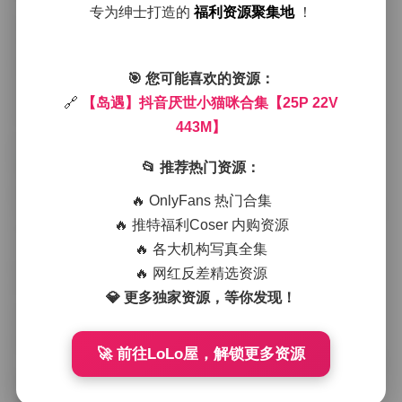
不易察觉的倔强。
专为绅士打造的
福利资源聚集地
！
拍摄现场并没有复杂的道具，只是一件灰色的大针织衫
和一条做旧的牛仔短裤，颜色与背景的墙面形成一种微
妙的对比。猫咪的毛发在光影中呈现出层次感，浅灰的
🎯 您可能喜欢的资源：
底色被暗处的蓝调点缀，偶尔有几缕阳光顺着耳尖滑
过，瞬间亮起像是细碎的星光。我调低了快门速度，让
🔗
【岛遇】抖音厌世小猫咪合集【25P 22V
每一次呼吸都能被捕捉到，细微的耳朵抖动、尾巴轻 sw
443M】
eep 的痕迹都保留在画面里。
📂 推荐热门资源：
整体氛围偏向一种淡淡的疏离感，却又不失温度。猫咪
的表情没有刻意的卖萌，而是一种自然的懒散，仿佛在
🔥 OnlyFans 热门合集
说“我在这里，却不需要被打扰”。这种厌世的气质恰恰是
🔥 推特福利Coser 内购资源
岛遇想要传达的——在喧嚣的抖音流量里，保留一份属
于自己的安静角度。服装上的松弛感与猫咪的姿态相呼
🔥 各大机构写真全集
应，没有过多的修饰，却让人觉得这就是最真实的状
🔥 网红反差精选资源
态。
💎 更多独家资源，等你发现！
从构图上看，我倾向于使用负空间，让画面左侧留出大
块的暗色区域，右侧则是猫咪的侧脸与部分身体。这种
留白不仅突出了主体，也让观者的视线在画面中游走，
🚀 前往LoLo屋，解锁更多资源
产生一种“想要靠近却又不敢打扰”的张力。细节方面，猫
咪的胡须在光线中微微发亮，指甲边缘的细小裂痕被清
晰记录下来，这些本来容易被忽略的微小痕迹，却让整