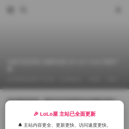
岛遇 抖音厌世小猫咪合集 25P 22V 443M 资源下
载
2026年6月18日 下午2:09
福利作品
岛遇
抖音
拿起相机的时候，我其实并没有想到这次拍摄会变成一
种安静的对话。岛遇的这套厌世小猫咪合集，光线被故
意压得很低，只有窗帘缝隙里漏进来的几束斜光，像是
🎉 LoLo屋 主站已全面更新
给猫咪的毛发加了层薄纱。每一帧里，猫咪都蜷在旧木
质的窗台上，爪子轻轻搭在边缘，眼神半垂却透出一种
🔔 主站内容更全、更新更快、访问速度更快。