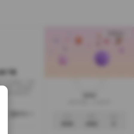
查看更多
B合集下载
下载到了本地硬盘，闲来
，画面干净得像是
足，翻起来颇有逛相
weme
样的安静。这一回的
这家伙很懒，什么都没写
地窗的出租公寓，或
。她就在那样的环
阅读更多
文章
标签
说说
3035
1063
0