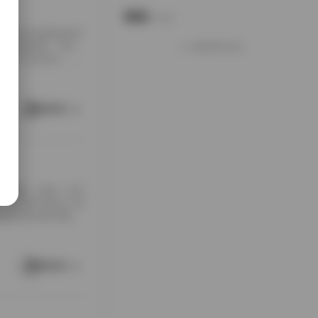
说说
Notes.
包下载到本地硬盘的时
夹铺满屏幕，每个
加载更多说说
打包入手的快乐，大
南方老宅的天井里。
通写真不一样，它
这种拍摄氛围与场
阅读更多
[…]
随手翻翻，结果一头扎
，对爱看写真的人来
是暖色调的室内窗
。拍摄氛围特别居
在窗外，那种不经
场景重复而乏味，
阅读更多
 […]