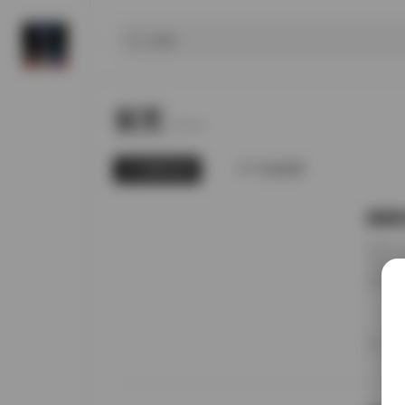
首页
Home.
最新发布
为你推荐
国模张
前阵子
无事就
直接进
册的实
日期锚
者谁家
20
境里走