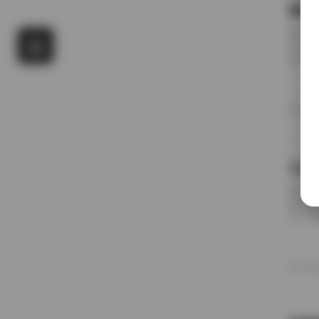
国模
前阵子
候，进
名字对
概只有
午后阳
更在意
20
景细节
九柒
前阵子
进去看
说，这
边。九
家，午
意的松
20
反而让