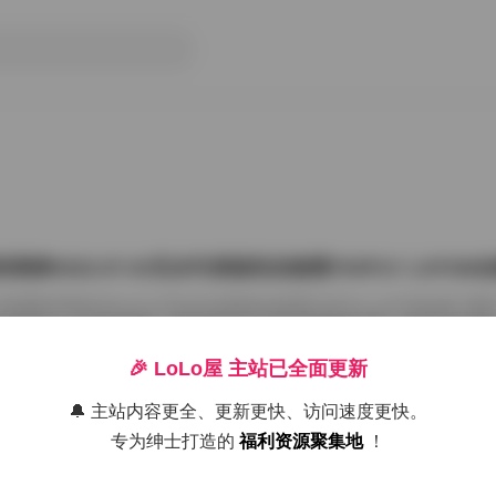
雨婷2022.07.03无水印原版私拍套图763P1V 1.87G
把国模张雨婷2022.07.03无水印原版私拍套图763P1V 1.87GB合集
在屏幕上一张张划着看。这种原版无水印的资源确实讨喜，没有平台压标
了摄影师的相机卡。763张图加上那段视频，塞进1.87GB的包里，量够
感。 张雨婷这名字在国模圈里不算生僻，但每次出私拍总能玩出点不一
🎉 LoLo屋 主站已全面更新
在2022年7月3日，盛夏刚开始，室内却避开了燥热。场景大概是个带落
闲置的民宿。木地板反光很弱，墙角堆着两本旧杂志，窗纱被风吹得半鼓
🔔 主站内容更全、更新更快、访问速度更快。
26年7月15日
动，光斑落在小腿上，私拍套图最迷人的就是 […]
专为绅士打造的
福利资源聚集地
！