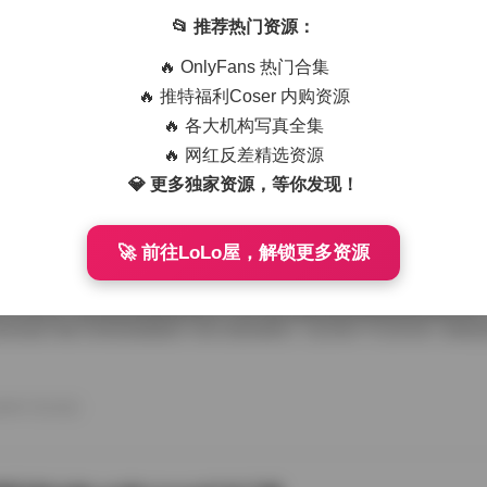
艺术写真精选470套合集 1.8TB高清图包下载
📂 推荐热门资源：
从朋友那儿辗转拿到那份国模艺术写真精选470套合集，1.8TB高清图
🔥 OnlyFans 热门合集
度条走得慢吞吞，倒也给了我点期待感。等全部解压开，密密麻麻的文件
应一个独立主题，点进去就是成片的RAW转档和精修图，这种海量素材
🔥 推特福利Coser 内购资源
攒图党才懂。 翻看第一套的时候，画面里是个穿月白旗袍的姑娘，坐在
🔥 各大机构写真全集
光从瓦檐漏下来，在她锁骨和旗袍盘扣上烫出暖金色的痕。艺术写真和普
情绪留白，模特没看镜头，手指搭在石凳边沿，像在等一场不会来的雨。
🔥 网红反差精选资源
26年7月15日
的拿捏，在合集里几乎成了标配，你能看到摄影师对自然光极其耐心，有时 
💎 更多独家资源，等你发现！
🚀 前往LoLo屋，解锁更多资源
喵美女写真套图50套18GB合集下载
存下了那份九柒喵美女写真套图合集50套18GB的打包文件，原本只想
了大半天。18GB的体量摆在那儿，五十套主题各异的图集塞得满满当当
种合集下载下来简直像搬回一座小型影像馆。 点开第一个文件夹，画面
柒喵穿着宽松的奶白色毛衣，发尾随意用夹子别住，手里还捏着半杯咖啡
后阳光从纱帘透进来，在木地板上拉出长长的影子。她没看镜头，目光落
弛感一下就抓住了人。这套图里好几张都是类似的生活碎片，却不会因为
26年7月15日
人觉得博主气质里自带一种安抚情绪的力量。 往后面翻，穿搭风格开始跳脱