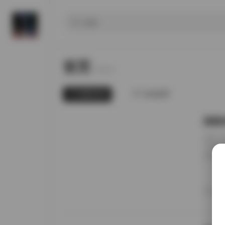
首页
Home.
最新发布
为你推荐
国模张
前阵子
无事就
直接进
册的实
日期锚
者谁家
20
境里走