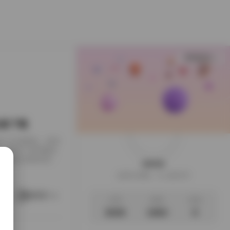
查看更多
B合集下载
下载到了本地硬盘，闲来
，画面干净得像是
足，翻起来颇有逛相
weme
样的安静。这一回的
这家伙很懒，什么都没写
地窗的出租公寓，或
。她就在那样的环
阅读更多
文章
标签
说说
3035
1063
0