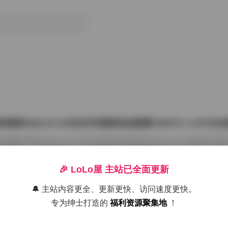
雨婷2022.07.03无水印原版私拍套图763P1V 1.87G
把国模张雨婷2022.07.03无水印原版私拍套图763P1V 1.87GB合集
在屏幕上一张张划着看。这种原版无水印的资源确实讨喜，没有平台压标
了摄影师的相机卡。763张图加上那段视频，塞进1.87GB的包里，量够
感。 张雨婷这名字在国模圈里不算生僻，但每次出私拍总能玩出点不一
🎉 LoLo屋 主站已全面更新
在2022年7月3日，盛夏刚开始，室内却避开了燥热。场景大概是个带落
闲置的民宿。木地板反光很弱，墙角堆着两本旧杂志，窗纱被风吹得半鼓
🔔 主站内容更全、更新更快、访问速度更快。
26年7月15日
动，光斑落在小腿上，私拍套图最迷人的就是 […]
专为绅士打造的
福利资源聚集地
！