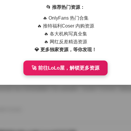
艺术写真精选470套合集 1.8TB高清图包下载
📂 推荐热门资源：
从朋友那儿辗转拿到那份国模艺术写真精选470套合集，1.8TB高清图
🔥 OnlyFans 热门合集
度条走得慢吞吞，倒也给了我点期待感。等全部解压开，密密麻麻的文件
应一个独立主题，点进去就是成片的RAW转档和精修图，这种海量素材
🔥 推特福利Coser 内购资源
攒图党才懂。 翻看第一套的时候，画面里是个穿月白旗袍的姑娘，坐在
🔥 各大机构写真全集
光从瓦檐漏下来，在她锁骨和旗袍盘扣上烫出暖金色的痕。艺术写真和普
情绪留白，模特没看镜头，手指搭在石凳边沿，像在等一场不会来的雨。
🔥 网红反差精选资源
26年7月15日
的拿捏，在合集里几乎成了标配，你能看到摄影师对自然光极其耐心，有时 
💎 更多独家资源，等你发现！
🚀 前往LoLo屋，解锁更多资源
喵美女写真套图50套18GB合集下载
存下了那份九柒喵美女写真套图合集50套18GB的打包文件，原本只想
了大半天。18GB的体量摆在那儿，五十套主题各异的图集塞得满满当当
种合集下载下来简直像搬回一座小型影像馆。 点开第一个文件夹，画面
柒喵穿着宽松的奶白色毛衣，发尾随意用夹子别住，手里还捏着半杯咖啡
后阳光从纱帘透进来，在木地板上拉出长长的影子。她没看镜头，目光落
弛感一下就抓住了人。这套图里好几张都是类似的生活碎片，却不会因为
26年7月15日
人觉得博主气质里自带一种安抚情绪的力量。 往后面翻，穿搭风格开始跳脱