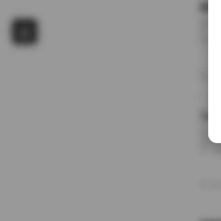
国模
前阵子
候，进
名字对
概只有
午后阳
更在意
20
景细节
九柒
前阵子
进去看
说，这
边。九
家，午
意的松
20
反而让