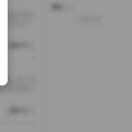
说说
Notes.
包下载到本地硬盘的时
夹铺满屏幕，每个
加载更多说说
打包入手的快乐，大
南方老宅的天井里。
通写真不一样，它
这种拍摄氛围与场
阅读更多
[…]
随手翻翻，结果一头扎
，对爱看写真的人来
是暖色调的室内窗
。拍摄氛围特别居
在窗外，那种不经
场景重复而乏味，
阅读更多
 […]