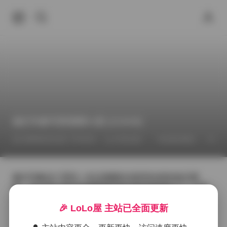
她们印象写真视图51套 [210GB]
2026年6月14日 下午9:24
抖音反差
丝袜的诱惑
合集
她们印象这个系列一向以细腻的光影和自然的姿态著
称，这次的51套写真视图更是把这种风格推向了一个新
的高度。每一套图册都有自己独特的主题，有的聚焦于
🎉 LoLo屋 主站已全面更新
清晨的薄雾，光线透过树叶洒在模特的肩头，产生一种
柔和的层次感；有的则选择在城市的老巷子里，斑驳的