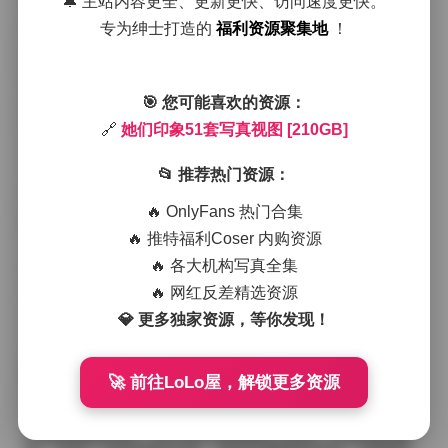
🔔 主站内容更全、更新更快、访问速度更快。
墙面与复古的服饰形成鲜明对比，让人感受到时间的流
逝与时尚的交织。
专为绅士打造的
福利资源聚集地
！
拍摄团队在选景上下了不少功夫，从海边的礁石到山林
🎯 您可能喜欢的资源：
的小径，从简约的工作室到充满艺术气息的仓库改造空
间，每一个场景都经过精心布置，力求让模特的每一个
🔗
她们印象51套写真视图 [210GB]
动作都与环境产生呼应。光线的运用尤为值得一提，早
晨的柔光、傍晚的逆光甚至夜景的霓虹灯都被巧妙地捕
📂 推荐热门资源：
捉进画面，使得整体视觉效果既有层次又不失连贯性。
🔥 OnlyFans 热门合集
模特们的气质在这套合集里得到了充分的展现。有的她
🔥 推特福利Coser 内购资源
们带着略带忧郁的眼神，仿佛在讲述一个不为人知的故
🔥 各大机构写真全集
事；有的则笑容灿烂，活泼的姿态让画面充满生机。无
论是甜美可人的风格，还是成熟知性的韵味，都在这些
🔥 网红反差精选资源
作品中得到了恰到好处的呈现。服装搭配上，设计师们
💎 更多独家资源，等你发现！
选择了从轻盈的雪纺到结构感十足的西装，再到带有民
族元素的刺绣外套，每一套服装都与场景的氛围相匹
配，既不抢戏也不失亮点。
🚀 前往LoLo屋，解锁更多资源
从整体观感来看，这51套写真视图不仅是一次视觉的盛