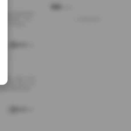
说说
Notes.
包下载到本地硬盘的时
夹铺满屏幕，每个
加载更多说说
打包入手的快乐，大
南方老宅的天井里。
通写真不一样，它
这种拍摄氛围与场
阅读更多
[…]
随手翻翻，结果一头扎
，对爱看写真的人来
是暖色调的室内窗
。拍摄氛围特别居
在窗外，那种不经
场景重复而乏味，
阅读更多
 […]