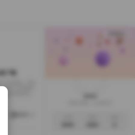
查看更多
B合集下载
下载到了本地硬盘，闲来
，画面干净得像是
足，翻起来颇有逛相
weme
样的安静。这一回的
这家伙很懒，什么都没写
地窗的出租公寓，或
。她就在那样的环
阅读更多
文章
标签
说说
3035
1063
0