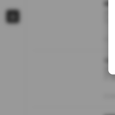
国模
前阵子
候，进
名字对
概只有
午后阳
更在意
20
景细节
九柒
前阵子
进去看
说，这
边。九
家，午
意的松
20
反而让