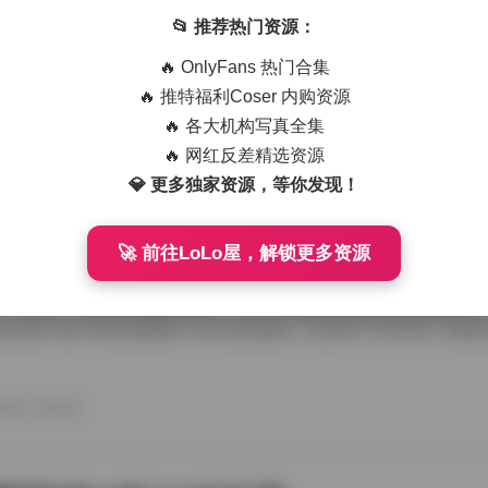
艺术写真精选470套合集 1.8TB高清图包下载
📂 推荐热门资源：
从朋友那儿辗转拿到那份国模艺术写真精选470套合集，1.8TB高清图
🔥 OnlyFans 热门合集
度条走得慢吞吞，倒也给了我点期待感。等全部解压开，密密麻麻的文件
应一个独立主题，点进去就是成片的RAW转档和精修图，这种海量素材
🔥 推特福利Coser 内购资源
攒图党才懂。 翻看第一套的时候，画面里是个穿月白旗袍的姑娘，坐在
🔥 各大机构写真全集
光从瓦檐漏下来，在她锁骨和旗袍盘扣上烫出暖金色的痕。艺术写真和普
情绪留白，模特没看镜头，手指搭在石凳边沿，像在等一场不会来的雨。
🔥 网红反差精选资源
26年7月15日
的拿捏，在合集里几乎成了标配，你能看到摄影师对自然光极其耐心，有时 
💎 更多独家资源，等你发现！
🚀 前往LoLo屋，解锁更多资源
喵美女写真套图50套18GB合集下载
存下了那份九柒喵美女写真套图合集50套18GB的打包文件，原本只想
了大半天。18GB的体量摆在那儿，五十套主题各异的图集塞得满满当当
种合集下载下来简直像搬回一座小型影像馆。 点开第一个文件夹，画面
柒喵穿着宽松的奶白色毛衣，发尾随意用夹子别住，手里还捏着半杯咖啡
后阳光从纱帘透进来，在木地板上拉出长长的影子。她没看镜头，目光落
弛感一下就抓住了人。这套图里好几张都是类似的生活碎片，却不会因为
26年7月15日
人觉得博主气质里自带一种安抚情绪的力量。 往后面翻，穿搭风格开始跳脱