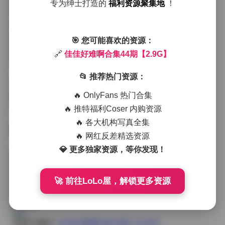
专为绅士打造的
福利资源聚集地
！
拍摄团队选择了柔和的自然光作为主光源，早晨的薄雾
和傍晚的金色余晖交替出现，使得皮肤质感与衣物纹理
都得到了很好的呈现。特别是在几组室外场景中，背景
的老式砖墙与绿植形成层次感，前景的佳佳好难啊则以
🎯 您可能喜欢的资源：
简约的白色连衣裙或是淡蓝色牛仔短裤出现，色彩上的
🔗
佳佳好难啊合集44期【2.9G】
呼应让整体画面更加协调。她的发型多半是自然垂落的
长发，偶尔用发卡简单固定，显得既随意又有设计感。
📂 推荐热门资源：
从穿搭来看，这一期的服装风格偏向慵懒街头与轻复古
混搭。比如一件略带做旧感的格子衬衫搭配高腰阔腿
🔥 OnlyFans 热门合集
裤，脚踩一双白色帆布鞋，整个人显得既利落又带点小
🔥 推特福利Coser 内购资源
俏皮；另一套则是淡粉色针织开衫内搭白色吊带裙，脚
上是一双小白鞋，整体给人一种温柔的少女感。这些搭
🔥 各大机构写真全集
配不仅突出了她的身材比例，也让镜头在捕捉动作时有
🔥 网红反差精选资源
了更多的层次变化。
💎 更多独家资源，等你发现！
值得一提的是，合集中还有一些特写镜头，聚焦在她的
眼神与手部细节上。当她低头翻阅一本旧书时，睫毛的
微微颤动与指尖轻触纸页的瞬间被放慢了速度，观众能
🚀 前往LoLo屋，解锁更多资源
够感受到那种安静的专注；而在她笑起来说话时，嘴角
的弧度与眼角的细纹一起展现出自然的笑容，毫无做作
的痕迹。
查看完整版:
佳佳好难啊合集44期【2.9G】