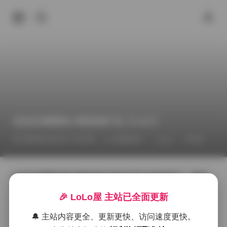
佳佳好难啊第44期资源打包【2.9G】
2026年6月13日 下午6:06
臻藏资源
丝袜
cos
佳佳好难啊的第44期写真合集终于和大家见面了，整体
文件大小约为2.9G，包含了多组高清美图和精选花絮。
🎉 LoLo屋 主站已全面更新
这一期的主题偏向日常与梦幻的交织，镜头下的佳佳好
难啊时而坐在阳光斑驳的窗边，时而漫步于老城区的石
🔔 主站内容更全、更新更快、访问速度更快。
板巷子，每一帧都透出一种轻松却不失细腻的感觉。