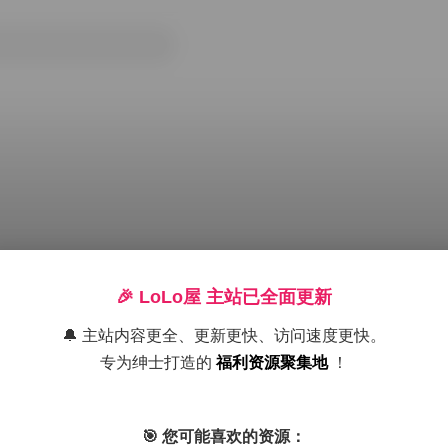
🎉 LoLo屋 主站已全面更新
🔔 主站内容更全、更新更快、访问速度更快。
专为绅士打造的
福利资源聚集地
！
647M】
丝袜
抖音
美腿
趣岛
高颜值
🎯 您可能喜欢的资源：