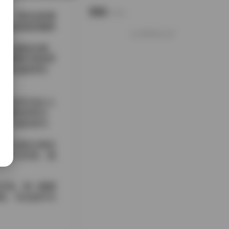
说说
Notes.
MB。浏览这套素
阳光斑驳的咖啡
好像就这么多
的左侧或右侧，
到周围环境的呼
衫形成柔和对
若无的互动让人
细细的发带点
莫兰迪色系为
缀。
流行或是古典吉
发丝与衣角，镜
呈现。每一帧都
悦。无论是作为