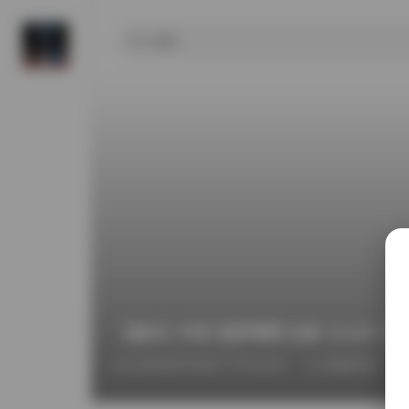
【趣岛】抖音 菠萝噗噗 合集【113P 76V 
2026年6月26日 下午10:28
臻藏资源