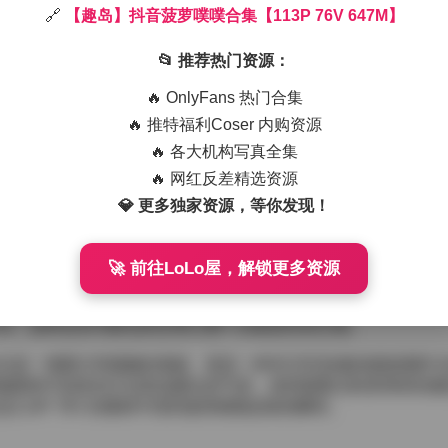
🔗
【趣岛】抖音菠萝噗噗合集【113P 76V 647M】
写真合集，包含113张静态图片和76段短视频，总容量约647
到的自然光感。无论是清晨的薄雾笼罩下的林间小径，还是午后
📂 推荐热门资源：
，营造出一种略带怀旧却又不失活力的氛围。
叶或是街边的旧式铁门来做层次分隔，主体常居于画面黄金比例
🔥 OnlyFans 热门合集
不仅避免了画面的拥挤感，还让观众在欣赏她的同时，能够感受
🔥 推特福利Coser 内购资源
单与木质书架作为背景，温暖的棕褐色调与她身上的淡粉色针织
🔥 各大机构写真全集
。
6V 647M】
🔥 网红反差精选资源
种半敞开的状态，眼神时而望向远方，时而低头轻笑，这种若有
💎 更多独家资源，等你发现！
意摆拍。她的发型多半是自然卷或是半束低马尾，偶尔会用一根
柔软的针织、轻薄的雪纺以及带有微微褶皱的亚麻材质，颜色以
荷绿的帆布包或是淡黄色的丝巾，为整体造型注入一点活泼的点
🚀 前往LoLo屋，解锁更多资源
身的细节，脚步轻盈却带着节奏感，背景音乐多选用轻快的电子
生活短片中的感觉。尤其在几段户外骑行的录像中，风吹起她的
间，这种运动与静态的交替让整个合集更具层次感。
仅是一堆图片和视频的堆砌，更是一种对日常美感的细致观察与
她那种不刻意却又自然流露出的气质，使得观看过程变得轻松愉
13P 76V 的素材中找到值得细细品味的瞬间。