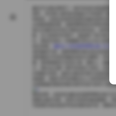
趣岛平台最近整理了一套抖音创作者菠萝噗噗的
材时，首先映入眼帘的是她在不同场景下捕捉
馆角落，光线总是柔和地洒在她的发梢与肩头
从画面构图来看，菠萝噗噗喜欢利用前景的细
留出足够的负空间让视线自然流动。这种布局
吸。在几组室内写真中，她选择了复古格子床
比，整体呈现出一种慵懒又带点少女心的调子
前往查看:
【趣岛】抖音菠萝噗噗合集【113P 7
谈到她的气质，菠萝噗噗在镜头前总是保持一
感觉像是不经意间捕捉到的生活瞬间，而非刻
缀，显得既随意又有设计感。服装上，她偏爱
主，偶尔会点缀一两件亮色的小单品，比如薄
在视频片段里，她常以慢动作展示走路或是转
他独奏，画面与声音的配合让人有种置身于慢
头跟随她的视线穿梭在城市街道与郊外小路之
整体来看，这套来自趣岛的菠萝噗噗合集不仅
透露出她对光影、材质与色彩的敏感捕捉，而
写真爱好者还是想寻找灵感的创作者，都能在这1