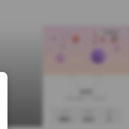
查看更多
weme
这家伙很懒，什么都没写
文章
标签
说说
3564
1112
0