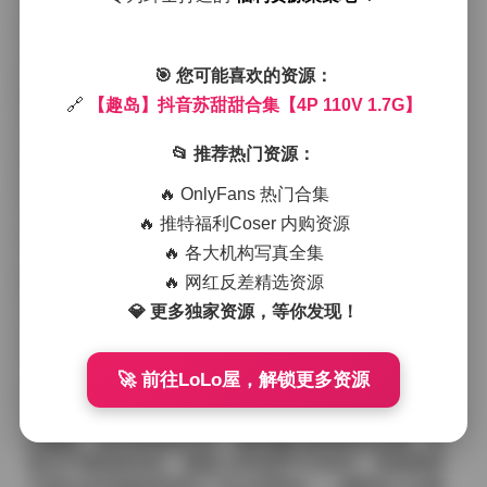
选择在柔光充足的室内或是郊外的林间小道，光线与她
的肤色相互映衬，营造出一种温柔而不失活力的氛围。
从服装搭配来看，苏甜甜在这套合集里尝试了多种轻盈
的单品。有的镜头中她身着淡粉色的雪纺连衣裙，裙摆
🎯 您可能喜欢的资源：
随微风轻轻飘动，脚步轻盈似乎带着春天的气息；有的
🔗
【趣岛】抖音苏甜甜合集【4P 110V 1.7G】
则换上了白色短款针织衫配高腰牛仔短裤，简单却不失
层次感，露出纤细的脚踝和小巧的运动鞋，整体显得既
📂 推荐热门资源：
随意又精致。她的发型也随场景变化，有时是自然垂落
的长发，有时则是半束的低马尾，几缕发丝贴在脸侧，
🔥 OnlyFans 热门合集
增添了几分俏皮与柔和。
🔥 推特福利Coser 内购资源
拍摄过程中，摄影师似乎特别注重捕捉她的瞬间表情。
🔥 各大机构写真全集
无论是低头浅笑时眼眸中的光芒，还是侧身望向远方时
略带沉思的神情，都被细腻地定格下来。镜头语言多采
🔥 网红反差精选资源
用近景与中景交替，近景突出她的五官细腻与肌肤质
💎 更多独家资源，等你发现！
感，中景则保留了周围环境的层次，使得整体画面既有
聚焦点又不失空间感。背景往往被轻微虚化，以免抢夺
主体的注意力，同时又保留了足够的环境信息，让观者
🚀 前往LoLo屋，解锁更多资源
能够感受到她所处的宁静与惬意。
整体观感上，这套合集给人一种“呼吸般”的轻柔感。色调
以暖粉、米白和淡绿为主，整体偏向柔和的过去调，没
有过于强烈的对比，视觉上舒适而不乏层次。苏甜甜的
气质在这些画面里得到了充分的释放——她既有少女般