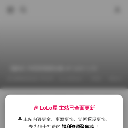
【趣岛】抖音苏甜甜合集 4P 110V 1.7G
2026年6月21日 下午2:07
抖音
积分专区
COSPLAY
在众多短视频平台上，苏甜甜以其清新自然的气质和细
腻的表现力吸引了不少粉丝的目光。此次【趣岛】推出
🎉 LoLo屋 主站已全面更新
的抖音苏甜甜合集，收录了4P、110V共计1.7G的素材，
画面质量均达到了高清标准，细节呈现相当到位。合集
🔔 主站内容更全、更新更快、访问速度更快。
中的每一组写真都围绕她日常的轻甜风格展开，场景多
专为绅士打造的
福利资源聚集地
！