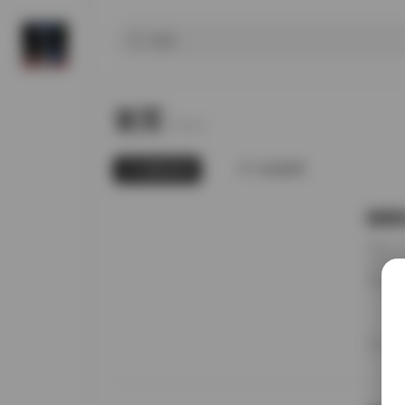
首页
Home.
最新发布
为你推荐
国模张
前阵子
无事就
直接进
册的实
日期锚
者谁家
20
境里走