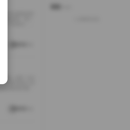
说说
Notes.
包下载到本地硬盘的时
夹铺满屏幕，每个
加载更多说说
打包入手的快乐，大
南方老宅的天井里。
通写真不一样，它
这种拍摄氛围与场
阅读更多
[…]
随手翻翻，结果一头扎
，对爱看写真的人来
是暖色调的室内窗
。拍摄氛围特别居
在窗外，那种不经
场景重复而乏味，
阅读更多
 […]