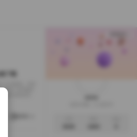
查看更多
B合集下载
下载到了本地硬盘，闲来
，画面干净得像是
足，翻起来颇有逛相
weme
样的安静。这一回的
这家伙很懒，什么都没写
地窗的出租公寓，或
。她就在那样的环
阅读更多
文章
标签
说说
3035
1063
0