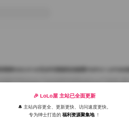
雨婷2022.07.03无水印原版私拍套图763P1V 1.87G
把国模张雨婷2022.07.03无水印原版私拍套图763P1V 1.87GB合集
在屏幕上一张张划着看。这种原版无水印的资源确实讨喜，没有平台压标
了摄影师的相机卡。763张图加上那段视频，塞进1.87GB的包里，量够
感。 张雨婷这名字在国模圈里不算生僻，但每次出私拍总能玩出点不一
🎉 LoLo屋 主站已全面更新
在2022年7月3日，盛夏刚开始，室内却避开了燥热。场景大概是个带落
闲置的民宿。木地板反光很弱，墙角堆着两本旧杂志，窗纱被风吹得半鼓
🔔 主站内容更全、更新更快、访问速度更快。
26年7月15日
动，光斑落在小腿上，私拍套图最迷人的就是 […]
专为绅士打造的
福利资源聚集地
！