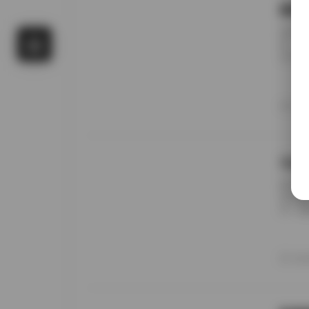
国模
前阵子
候，进
名字对
概只有
午后阳
更在意
20
景细节
九柒
前阵子
进去看
说，这
边。九
家，午
意的松
20
反而让