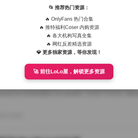
艺术写真精选470套合集 1.8TB高清图包下载
📂 推荐热门资源：
从朋友那儿辗转拿到那份国模艺术写真精选470套合集，1.8TB高清图
🔥 OnlyFans 热门合集
度条走得慢吞吞，倒也给了我点期待感。等全部解压开，密密麻麻的文件
应一个独立主题，点进去就是成片的RAW转档和精修图，这种海量素材
🔥 推特福利Coser 内购资源
攒图党才懂。 翻看第一套的时候，画面里是个穿月白旗袍的姑娘，坐在
🔥 各大机构写真全集
光从瓦檐漏下来，在她锁骨和旗袍盘扣上烫出暖金色的痕。艺术写真和普
情绪留白，模特没看镜头，手指搭在石凳边沿，像在等一场不会来的雨。
🔥 网红反差精选资源
26年7月15日
的拿捏，在合集里几乎成了标配，你能看到摄影师对自然光极其耐心，有时 
💎 更多独家资源，等你发现！
🚀 前往LoLo屋，解锁更多资源
喵美女写真套图50套18GB合集下载
存下了那份九柒喵美女写真套图合集50套18GB的打包文件，原本只想
了大半天。18GB的体量摆在那儿，五十套主题各异的图集塞得满满当当
种合集下载下来简直像搬回一座小型影像馆。 点开第一个文件夹，画面
柒喵穿着宽松的奶白色毛衣，发尾随意用夹子别住，手里还捏着半杯咖啡
后阳光从纱帘透进来，在木地板上拉出长长的影子。她没看镜头，目光落
弛感一下就抓住了人。这套图里好几张都是类似的生活碎片，却不会因为
26年7月15日
人觉得博主气质里自带一种安抚情绪的力量。 往后面翻，穿搭风格开始跳脱